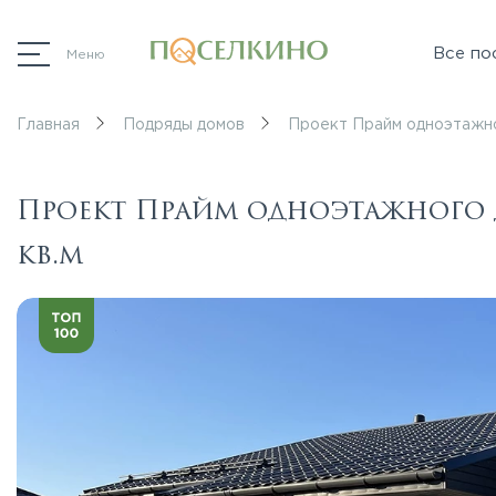
Все по
Меню
Главная
Подряды домов
Проект Прайм одноэтажног
Проект Прайм одноэтажного д
кв.м