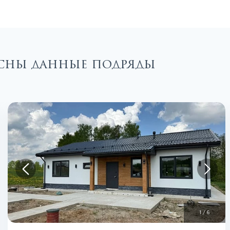
ресны данные подряды
1
/
6