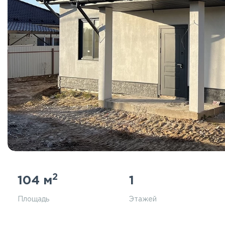
2
104 м
1
Площадь
Этажей