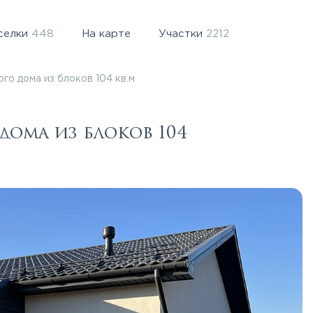
селки
448
На карте
Участки
2212
о дома из блоков 104 кв.м
ома из блоков 104