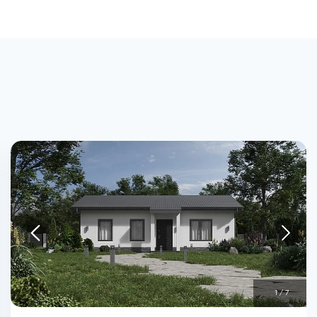
1
/
7