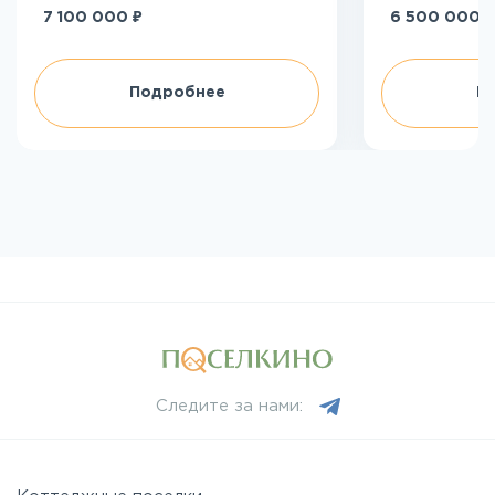
₽
₽
7 100 000
6 500 000
Подробнее
П
Следите за нами: