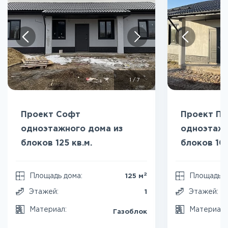
1
/
7
Проект Софт
Проект Пр
одноэтажного дома из
одноэтажн
блоков 125 кв.м.
блоков 104
2
Площадь дома:
Площадь д
125 м
Этажей:
Этажей:
1
Материал:
Материал
Газоблок