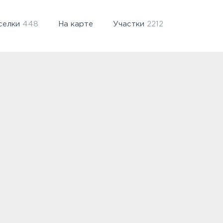
селки
448
На карте
Участки
2212