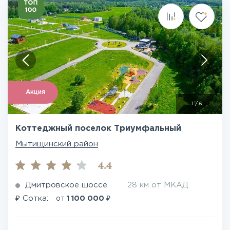
Акция
1
/
6
Коттеджный поселок Триумфальный
Мытищинский район
4.4
Дмитровское шоссе
28 км от МКАД
₽
₽
Сотка:
от
1 100 000