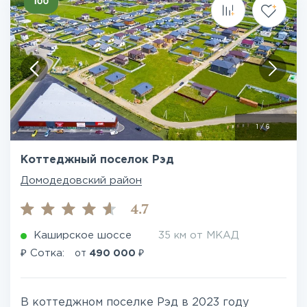
1
/
6
Коттеджный поселок Рэд
Домодедовский район
4.7
Каширское шоссе
35 км от МКАД
₽
₽
Сотка:
от
490 000
В коттеджном поселке Рэд в 2023 году