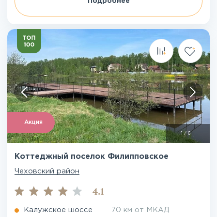
Подробнее
Акция
1
/
6
Коттеджный поселок Филипповское
Чеховский район
4.1
Калужское шоссе
70 км от МКАД