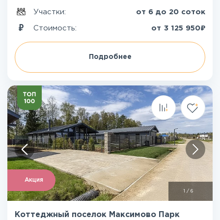
Участки:
от 6 до 20 соток
₽
Стоимость:
от
3 125 950
Подробнее
Акция
1
/
6
Коттеджный поселок Максимово Парк