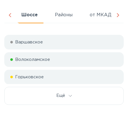
ня
Шоссе
Районы
от МКАД
Варшавское
Волоколамское
Горьковское
Дмитровское
Ещё
Егорьевское