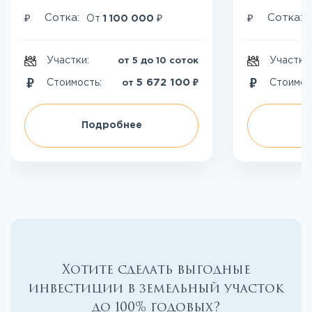
₽
₽
₽
Сотка:
Сотка:
От
1 100 000
Участки:
Участки
от 5 до 10 соток
₽
5 672 100
Стоимость:
Стоимос
от
Подробнее
П
Хотите сделать выгодные
инвестиции в земельный участок
до 100% годовых?