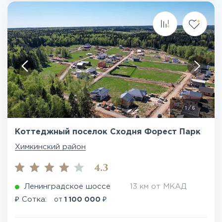
1
/
6
Коттеджный поселок Сходня Форест Парк
Химкинский район
4.3
Ленинградское шоссе
13 км от МКАД
₽
₽
Сотка:
от
1 100 000