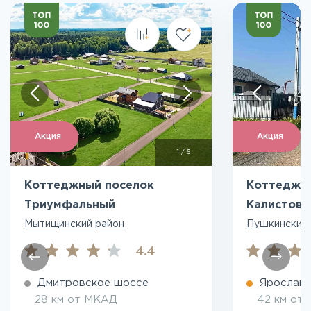
Акция
Акция
1
/
6
Коттеджный поселок
Коттеджн
Триумфальный
Калистово
Мытищинский район
Пушкинский 
4.4
Дмитровское шоссе
Ярославс
28 км от МКАД
42 км от