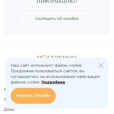
информацию?
Новорязанское
Сообщить об ошибке
Носовихинское
Пятницкое
Рогачёвское
Наш сайт использует файлы cookie.
Следите за нами:
Продолжая пользоваться сайтом, вы
Рублево-Успенское
соглашаетесь на использование нами ваших
файлов cookie.
Подробнее
Симферопольское
Коттеджные поселки
Хорошо, спасибо
Земельные участки
Таракановское
Дома