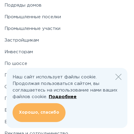
Подряды домов
Носовихинское
Промышленные поселки
Пятницкое
Промышленные участки
Застройщикам
Рогачёвское
Инвесторам
Рублево-Успенское
По шоссе
По районам
Наш сайт использует файлы cookie.
Симферопольское
Продолжая пользоваться сайтом, вы
О проекте
соглашаетесь на использование нами ваших
Таракановское
файлов cookie.
Подробнее
Подбор земельного участка
Вакансии
Хорошо, спасибо
Фряновское
Блог
Щелковское
Реклама и сотрудничество