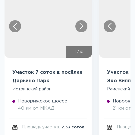
1
/
13
Участок 7 соток в посёлке
Участок 5
Дарьино Парк
Эко Вилл
Истринский район
Раменский р
Новорижское шоссе
Новоряза
40 км от МКАД
21 км от
Площадь участка:
Площадь
7.33 соток