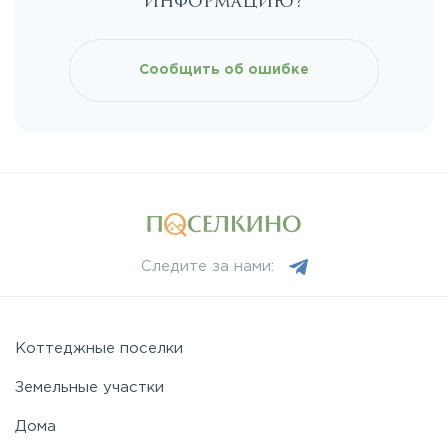
информацию?
Киевское
Сообщить об ошибке
Ленинградское
Лихачевское
Минское
Следите за нами:
Можайское
Новорижское
Коттеджные поселки
Земельные участки
Новорязанское
Дома