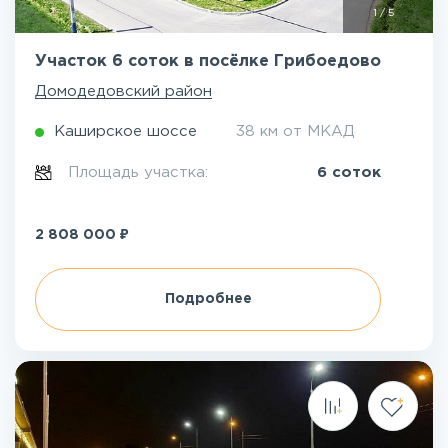
1
/
5
Участок 6 соток в посёлке Грибоедово
Домодедовский район
Каширское шоссе
38 км от МКАД
Площадь участка:
6 соток
₽
2 808 000
Подробнее