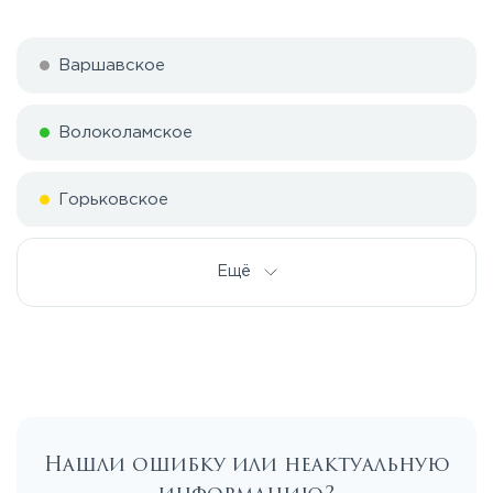
Варшавское
Волоколамское
Горьковское
Дмитровское
Ещё
Егорьевское
Калужское
Нашли ошибку или неактуальную
Каширское