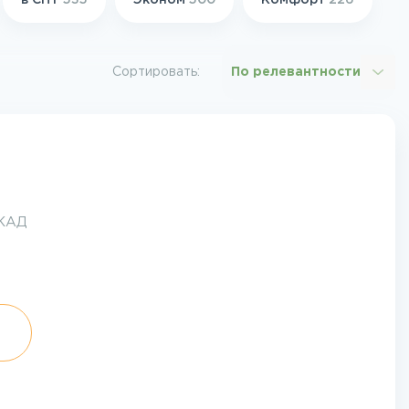
в СНТ
535
Эконом
500
Комфорт
226
Сортировать:
По релевантности
МКАД