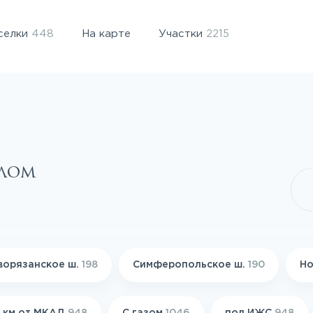
селки
448
На карте
Участки
2215
елом
ворязанское ш.
198
Симферопольское ш.
190
Но