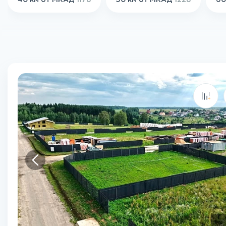
40 км от МКАД
1178
50 км от МКАД
1228
60