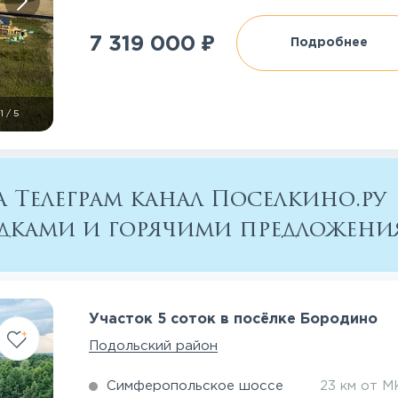
₽
7 319 000
Подробнее
1
/
5
 Телеграм канал Поселкино.ру
кидками и горячими предложен
Участок 5 соток в посёлке Бородино
Подольский район
Симферопольское шоссе
23 км от 