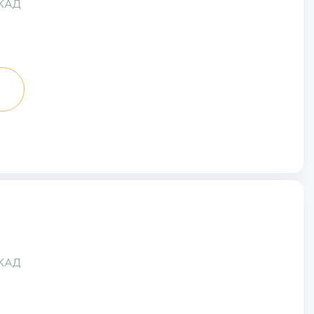
МКАД
МКАД