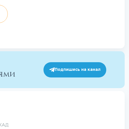
Подпишись на канал
иями
МКАД