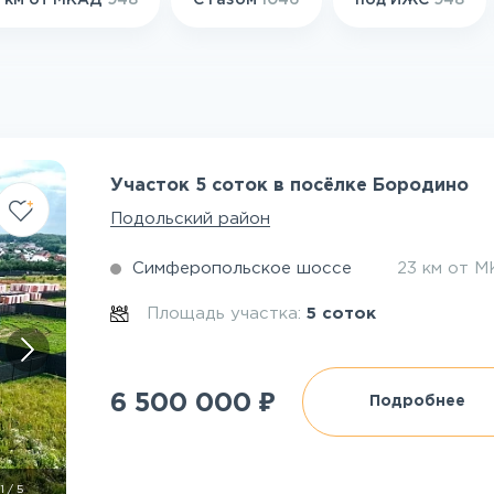
 км от МКАД
948
С газом
1046
под ИЖС
948
Участок 5 соток в посёлке Бородино
Подольский район
Симферопольское шоссе
23 км от 
Площадь участка:
5 соток
₽
6 500 000
Подробнее
1
/
5