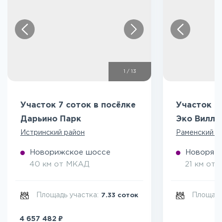
1
/
13
Участок 7 соток в посёлке
Участок 5
Дарьино Парк
Эко Вилл
Истринский район
Раменский р
Новорижское шоссе
Новоряза
40 км от МКАД
21 км от
Площадь участка:
Площадь
7.33 соток
₽
4 657 482