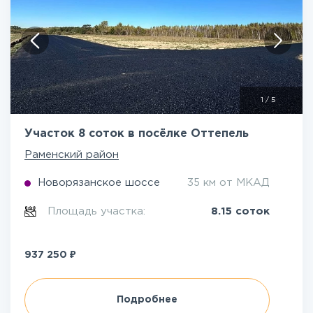
1
/
5
Участок 8 соток в посёлке Оттепель
Раменский район
Новорязанское шоссе
35 км от МКАД
Площадь участка:
8.15 соток
₽
937 250
Подробнее