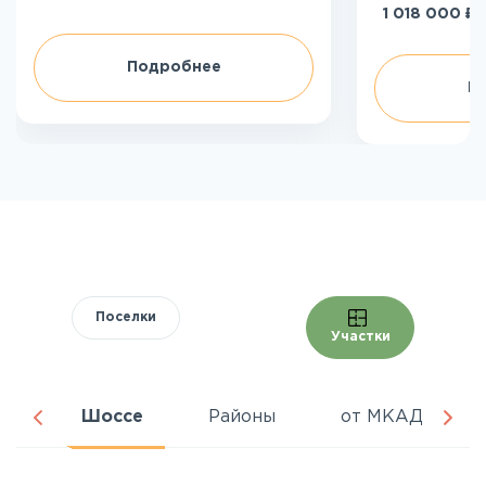
₽
1 018 000
Подробнее
П
Поселки
Участки
ня
Шоссе
Районы
от МКАД