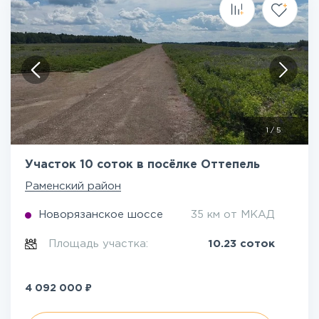
1
/
5
Участок 10 соток в посёлке Оттепель
Раменский район
Новорязанское шоссе
35 км от МКАД
Площадь участка:
10.23 соток
₽
4 092 000