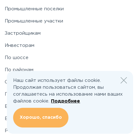
Промышленные поселки
Пятницкое
Промышленные участки
Застройщикам
Рогачёвское
Инвесторам
Рублево-Успенское
По шоссе
По районам
Симферопольское
Наш сайт использует файлы cookie.
О проекте
Продолжая пользоваться сайтом, вы
Таракановское
соглашаетесь на использование нами ваших
Подбор земельного участка
файлов cookie.
Подробнее
Вакансии
Фряновское
Хорошо, спасибо
Блог
Щелковское
Реклама и сотрудничество