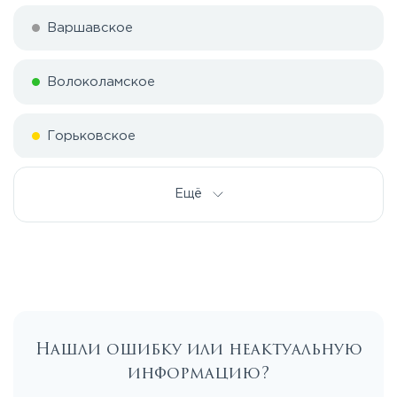
Варшавское
Волоколамское
Горьковское
Дмитровское
Ещё
Егорьевское
Калужское
Нашли ошибку или неактуальную
Каширское
информацию?