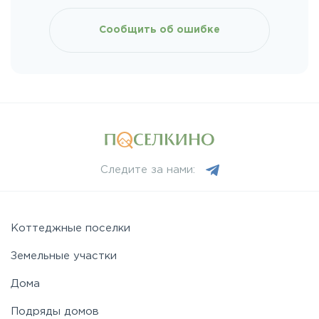
Киевское
Сообщить об ошибке
Ленинградское
Лихачевское
Минское
Следите за нами:
Можайское
Новорижское
Коттеджные поселки
Земельные участки
Новорязанское
Дома
Подряды домов
Носовихинское