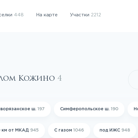
селки
448
На карте
Участки
2212
селом Кожино
4
ворязанское ш.
197
Симферопольское ш.
190
Н
 км от МКАД
945
С газом
1046
под ИЖС
948