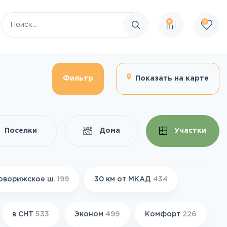
0
0
Поиск по сайту
Фильтр
Показать на карте
Поселки
Дома
Участки
оворижское ш.
199
30 км от МКАД
434
в СНТ
533
Эконом
499
Комфорт
226