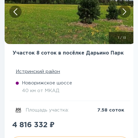
1
/
13
Участок 8 соток в посёлке Дарьино Парк
Истринский район
Новорижское шоссе
40 км от МКАД
Площадь участка:
7.58 соток
₽
4 816 332