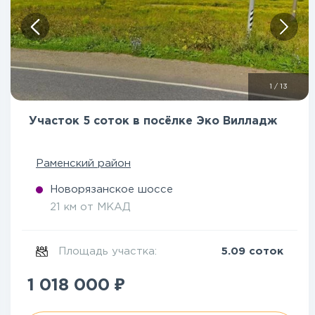
1
/
13
Участок 5 соток в посёлке Эко Вилладж
Раменский район
Новорязанское шоссе
21 км от МКАД
Площадь участка:
5.09 соток
₽
1 018 000