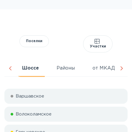
Поселки
Участки
ня
Шоссе
Районы
от МКАД
Варшавское
Волоколамское