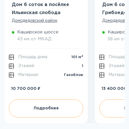
Дом 6 соток в посёлке
Дом 6 сот
Ильинская слобода
Грибоедо
Домодедовский район
Домодедовск
Каширское шоссе
Каширск
45 км от МКАД
38 км от
2
Площадь дома:
Площадь 
101 м
Этажей:
Этажей:
1
Материал:
Материал
Газоблок
₽
10 700 000
13 400 000
Подробнее
П