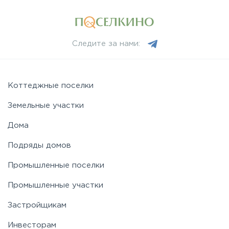
Минское
Следите за нами:
Можайское
Новорижское
Коттеджные поселки
Земельные участки
Новорязанское
Дома
Подряды домов
Носовихинское
Промышленные поселки
Пятницкое
Промышленные участки
Застройщикам
Рогачёвское
Инвесторам