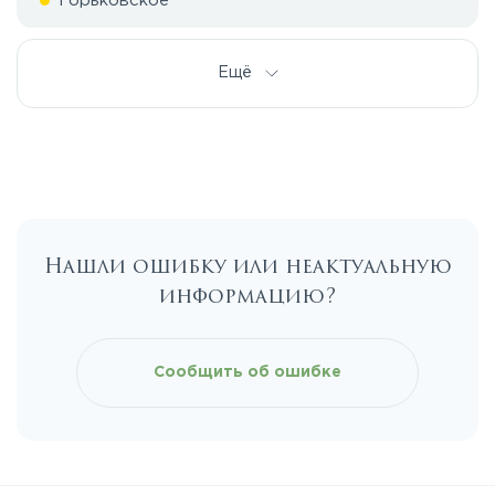
Горьковское
Дмитровское
Ещё
Егорьевское
Калужское
Нашли ошибку или неактуальную
Каширское
информацию?
Киевское
Сообщить об ошибке
Ленинградское
Лихачевское