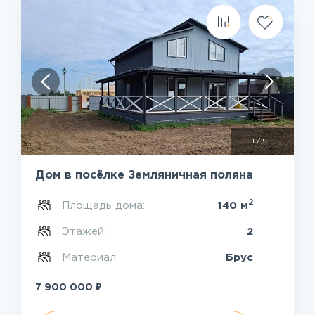
1
/
5
Дом в посёлке Земляничная поляна
2
Площадь дома:
140 м
Этажей:
2
Материал:
Брус
₽
7 900 000