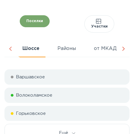
Поселки
Участки
ня
Шоссе
Районы
от МКАД
Варшавское
Волоколамское
Горьковское
Дмитровское
Ещё