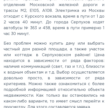
отделения Московской железной дороги и
Можайское
трассы М2, E105, A108. Электричка из Москвы
отходит с Курского вокзала, время в пути от 1 до
2 часов 40 минут. До города Серпухов ходят
Новорижское
автобусы № 363 и 458, время в пути примерно 1
час 30 минут.
Новорязанское
Без проблем можно купить дачу или выбрать
частный дом разной площади, а также участок
Носовихинское
или коттедж в Серпуховском районе! Цена
находится в зависимости от ряда факторов:
наличия коммуникаций (свет, газ и т.п.), близости
Пятницкое
к водным объектам и т.д. Выбор осуществляется
довольно просто, в зависимости от ряда
Рогачёвское
критериев. Можно также ознакомиться с более
подробной информацией относительно объекта
недвижимости. Как только вы остановились на
Рублево-Успенское
каком-либо варианте, то имеет смысл перейти к
просмотру. Для этого составляется заявка.