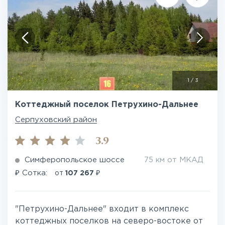
1
/
3
Коттеджный поселок Петрухино-Дальнее
Серпуховский район
3.9
Симферопольское шоссе
75 км от МКАД
₽
₽
Сотка:
от
107 267
"Петрухино-Дальнее" входит в комплекс
коттеджных поселков на северо-востоке от