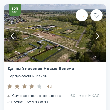
1
/
6
Дачный поселок Новые Велеми
Серпуховский район
4.1
Симферопольское шоссе
69 км от МКАД
₽
₽
Сотка:
от
90 000