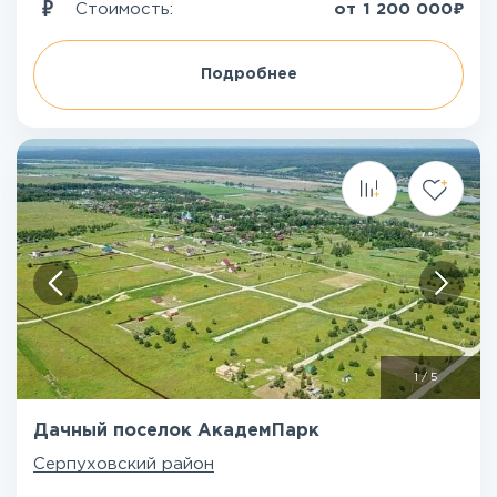
₽
Стоимость:
от
1 200 000
Подробнее
1
/
5
Дачный поселок АкадемПарк
Серпуховский район