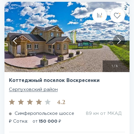
1
/
6
Коттеджный поселок Воскресенки
Серпуховский район
4.2
Симферопольское шоссе
89 км от МКАД
₽
₽
Сотка:
от
150 000