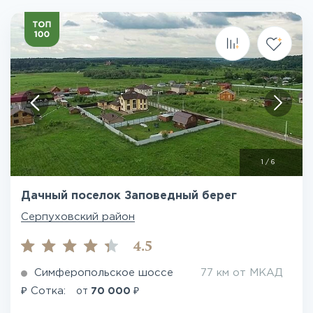
1
/
6
Дачный поселок Заповедный берег
Серпуховский район
4.5
Симферопольское шоссе
77 км от МКАД
₽
₽
Сотка:
от
70 000