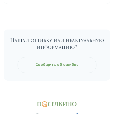
Егорьевское
Калужское
Нашли ошибку или неактуальную
Каширское
информацию?
Киевское
Сообщить об ошибке
Ленинградское
Лихачевское
Минское