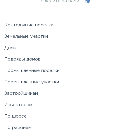
Следите за нами:
Можайское
Новорижское
Коттеджные поселки
Земельные участки
Новорязанское
Дома
Подряды домов
Носовихинское
Промышленные поселки
Пятницкое
Промышленные участки
Застройщикам
Рогачёвское
Инвесторам
Рублево-Успенское
По шоссе
По районам
Симферопольское