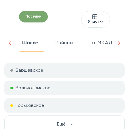
Поселки
Участки
ня
Шоссе
Районы
от МКАД
Варшавское
Волоколамское
Горьковское
Дмитровское
Ещё