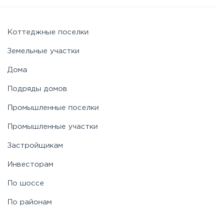
Можайское
Новорижское
Коттеджные поселки
Земельные участки
Новорязанское
Дома
Подряды домов
Носовихинское
Промышленные поселки
Пятницкое
Промышленные участки
Застройщикам
Рогачёвское
Инвесторам
Рублево-Успенское
По шоссе
По районам
Симферопольское