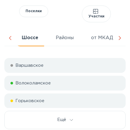
Поселки
Участки
ня
Шоссе
Районы
от МКАД
Варшавское
Волоколамское
Горьковское
Дмитровское
Ещё