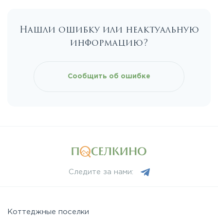
Калужское
Нашли ошибку или неактуальную
Каширское
информацию?
Киевское
Сообщить об ошибке
Ленинградское
Лихачевское
Минское
Следите за нами:
Можайское
Новорижское
Коттеджные поселки