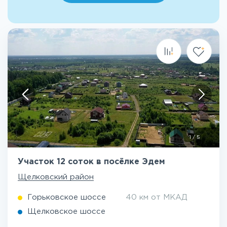
1
/
5
Участок 12 соток в посёлке Эдем
Щелковский район
Горьковское шоссе
40 км от МКАД
Щелковское шоссе