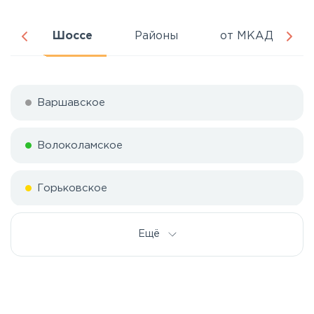
ня
Шоссе
Районы
от МКАД
Варшавское
Волоколамское
Горьковское
Дмитровское
Ещё
Егорьевское