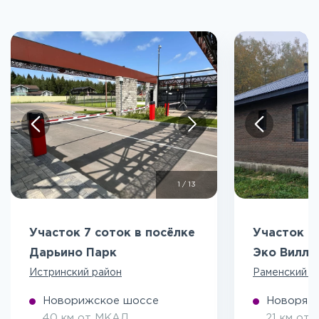
1
/
13
Участок 7 соток в посёлке
Участок 5
Дарьино Парк
Эко Вилл
Истринский район
Раменский р
Новорижское шоссе
Новоряза
40 км от МКАД
21 км от