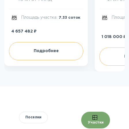
Площадь участка:
Площадь
7.33 соток
₽
4 657 482
₽
1 018 000
Подробнее
П
Поселки
Участки