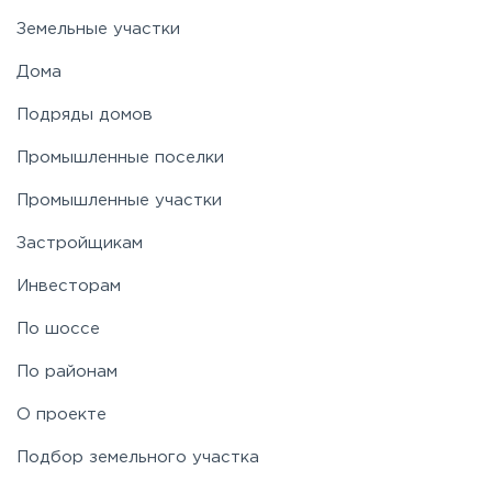
Земельные участки
Новорязанское
Дома
Подряды домов
Носовихинское
Промышленные поселки
Пятницкое
Промышленные участки
Застройщикам
Рогачёвское
Инвесторам
Рублево-Успенское
По шоссе
По районам
Симферопольское
О проекте
Таракановское
Подбор земельного участка