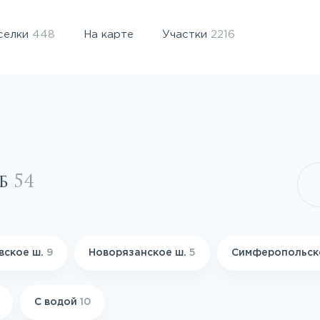
селки
448
На карте
Участки
2216
уб
54
вское ш.
9
Новорязанское ш.
5
Симферопольск
С водой
10