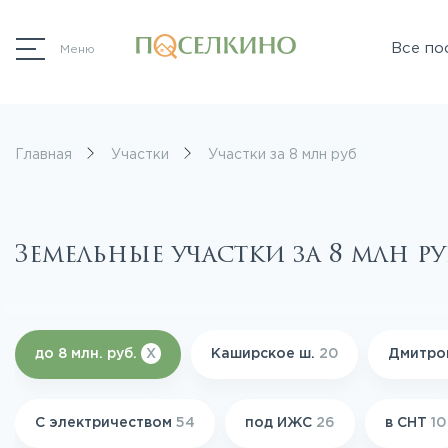
Все по
Меню
Главная
Участки
Участки за 8 млн руб
Земельные участки за 8 млн р
до 8 млн. руб.
X
Каширское ш.
20
Дмитро
С электричеством
54
под ИЖС
26
в СНТ
10