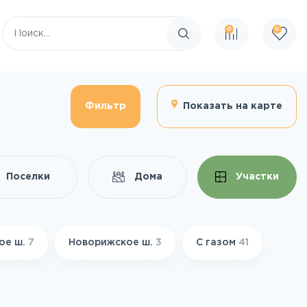
0
0
Поиск по сайту
Фильтр
Показать на карте
Поселки
Дома
Участки
ое ш.
7
Новорижское ш.
3
С газом
41