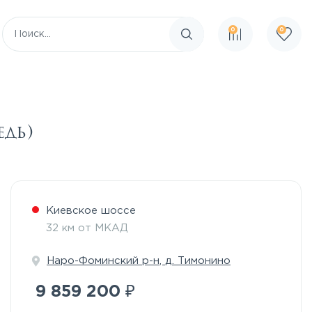
0
0
Поиск по сайту
едь)
Киевское шоссе
32 км от МКАД
Наро-Фоминский р-н
,
д. Тимонино
₽
9 859 200