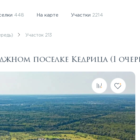
селки
448
На карте
Участки
2214
ередь)
Участок 213
еджном поселке Кедрица (1 очер