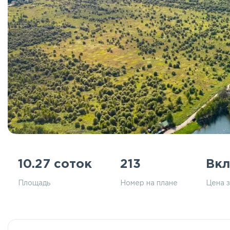
10.27 соток
213
Вк
Площадь
Номер на плане
Цена 