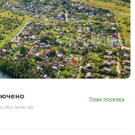
лючено
План поселка
за обустройство