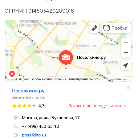
ОГРНИП 314503420200018