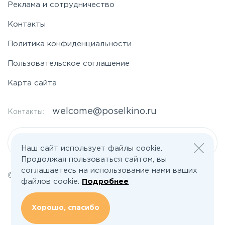
Реклама и сотрудничество
Контакты
Политика конфиденциальности
Пользовательское соглашение
Карта сайта
welcome@poselkino.ru
Контакты:
Написать нам
Наш сайт использует файлы cookie.
Продолжая пользоваться сайтом, вы
соглашаетесь на использование нами ваших
© 2026 Все права защищены | poselkino.ru
файлов cookie.
Подробнее
ИП Маслов Дмитрий Валерьевич
ИНН 503406273833
+79647266008
Хорошо, спасибо
142613, Московская область, Орехово-Зуево, ул. Северная, д.14, кв.145