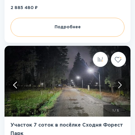
₽
2 885 480
Подробнее
1
/
5
Участок 7 соток в посёлке Сходня Форест
Парк