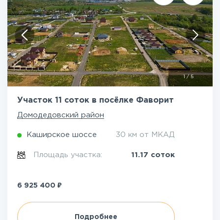
1
/
5
Участок 11 соток в посёлке Фаворит
Домодедовский район
Каширское шоссе
30 км от МКАД
Площадь участка:
11.17 соток
₽
6 925 400
Подробнее