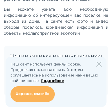
Вы можете узнать всю необходимую
Лихачевское
информацию об интересующем вас поселке, не
выходя из дома. На сайте есть фото и видео
обзоры поселков, юридическая информация и
Минское
объекты неблагоприятной экологии.
Можайское
Нашли ошибку или неактуальную
Новорижское
информацию?
Наш сайт использует файлы cookie.
Продолжая пользоваться сайтом, вы
Новорязанское
соглашаетесь на использование нами ваших
Сообщить об ошибке
файлов cookie.
Подробнее
Носовихинское
Хорошо, спасибо
Пятницкое