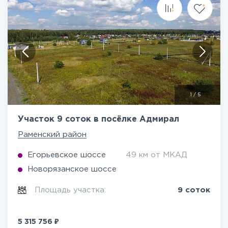
1
/
5
Участок 9 соток в посёлке Адмирал
Раменский район
Егорьевское шоссе
49 км от МКАД
Новорязанское шоссе
Площадь участка:
9 соток
₽
5 315 756