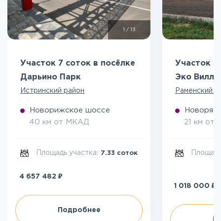
1
/
13
Участок 7 соток в посёлке
Участок 5
Дарьино Парк
Эко Вилл
Истринский район
Раменский р
Новорижское шоссе
Новоряза
40 км от МКАД
21 км от
Площадь участка:
Площадь
7.33 соток
₽
4 657 482
₽
1 018 000
Подробнее
П