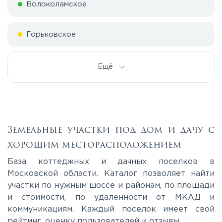
Волоколамское
Горьковское
Дмитровское
Ещё
Егорьевское
Калужское
Земельные участки под дом и дачу с
хорошим месторасположением
Каширское
База коттеджных и дачных поселков в
Московской области. Каталог позволяет найти
участки по нужным шоссе и районам, по площади
Киевское
и стоимости, по удаленности от МКАД и
коммуникациям. Каждый поселок имеет свой
Ленинградское
рейтинг, оценку пользователей и отзывы.