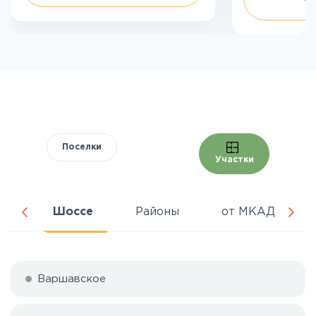
Поселки
Участки
ня
Шоссе
Районы
от МКАД
Варшавское