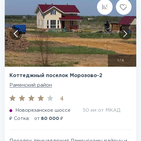
1
/
6
Коттеджный поселок Морозово-2
Раменский район
4
Новорязанское шоссе
50 км от МКАД
₽
₽
Сотка:
от
80 000