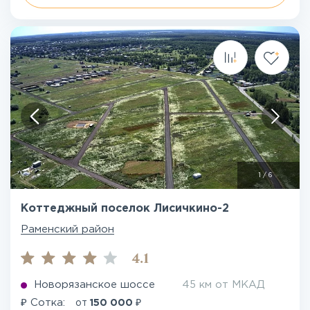
1
/
6
Коттеджный поселок Лисичкино-2
Раменский район
4.1
Новорязанское шоссе
45 км от МКАД
₽
₽
Сотка:
от
150 000