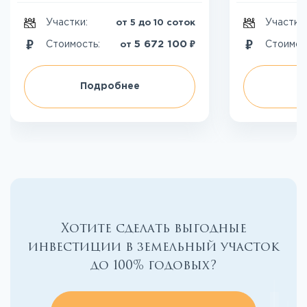
Участки:
Участки
от 5 до 10 соток
₽
5 672 100
Стоимость:
Стоимос
от
Подробнее
П
Хотите сделать выгодные
инвестиции в земельный участок
до 100% годовых?