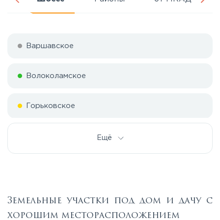
Варшавское
Волоколамское
Горьковское
Дмитровское
Ещё
Егорьевское
Калужское
Земельные участки под дом и дачу с
хорошим месторасположением