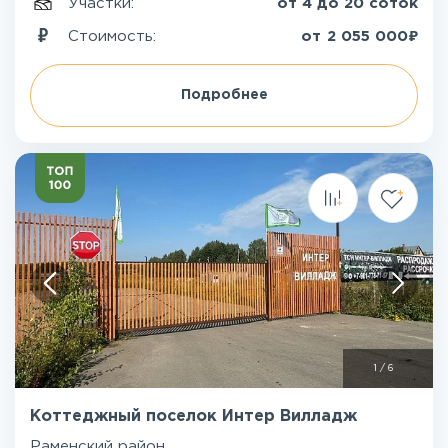
Участки:
от 4 до 20 соток
₽
Стоимость:
от
2 055 000
Подробнее
1
/
6
Коттеджный поселок Интер Вилладж
Раменский район