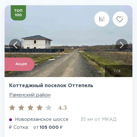
Акция
1
/
6
Коттеджный поселок Оттепель
Раменский район
4.3
Новорязанское шоссе
35 км от МКАД
₽
₽
Сотка:
от
105 000