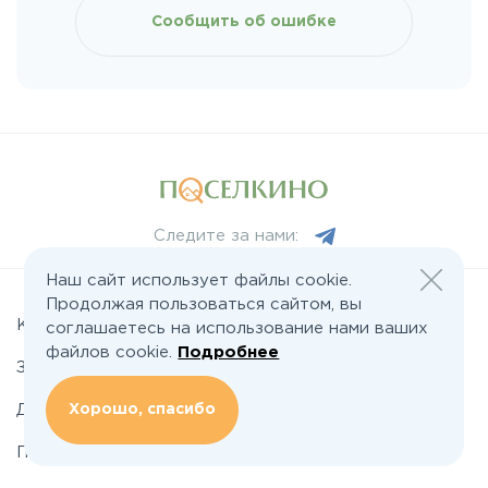
Сообщить об ошибке
Носовихинское
Пятницкое
Рогачёвское
Следите за нами:
Рублево-Успенское
Наш сайт использует файлы cookie.
Продолжая пользоваться сайтом, вы
Симферопольское
Коттеджные поселки
соглашаетесь на использование нами ваших
файлов cookie.
Подробнее
Земельные участки
Таракановское
Хорошо, спасибо
Дома
Подряды домов
Фряновское