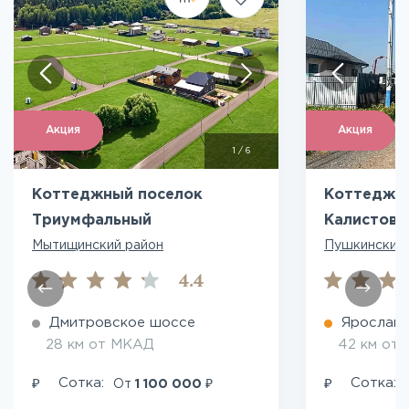
Акция
Акция
1
/
6
Коттеджный поселок
Коттеджн
Триумфальный
Калистово
Мытищинский район
Пушкинский 
4.4
Дмитровское шоссе
Ярославс
28 км от МКАД
42 км от
₽
₽
₽
Сотка:
Сотка:
От
1 100 000