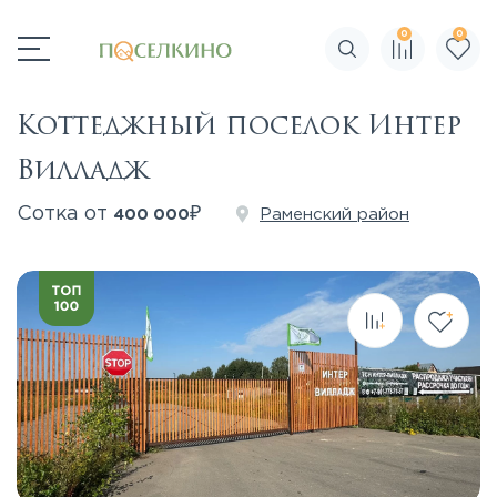
0
0
Поиск по сайту
Коттеджный поселок Интер
Вилладж
₽
Сотка от
Раменский район
400 000