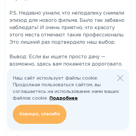
P.S. Недавно узнали, что неподалеку снимали
эпизод для нового фильма. Было так забавно
наблюдать! И очень приятно, что красоту
этого места отмечают такие профессионалы.
Это лишний раз подтвердило наш выбор.
Вывод: Если вы ищете просто дачу —
возможно, здесь вам покажется дороговато.
Но если вы ищете Дом, место для жизни,
Наш сайт использует файлы cookie.
вдохновения и спокойствия, где все
Продолжая пользоваться сайтом, вы
продумано до мелочей, — то другого такого
соглашаетесь на использование нами ваших
шанса может и не быть. Мы своей покупки
файлов cookie.
Подробнее
более чем счастливы!
Хорошо, спасибо