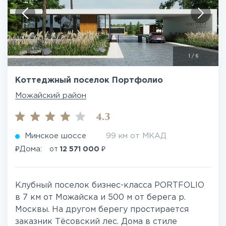
1
/
6
Коттеджный поселок Портфолио
Можайский район
4.3
Минское шоссе
99 км от МКАД
₽
₽
Дома:
от
12 571 000
Клубный поселок бизнес-класса PORTFOLIO
в 7 км от Можайска и 500 м от берега р.
Москвы. На другом берегу простирается
заказник Тёсовский лес. Дома в стиле