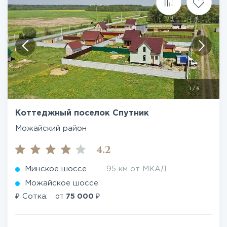
1
/
6
Коттеджный поселок Спутник
Можайский район
4.2
Минское шоссе
95 км от МКАД
Можайское шоссе
₽
₽
Сотка:
от
75 000