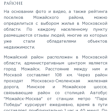
районе
Каширское
На основании фото и видео, а также рейтинга
поселков Можайского района, можно
определиться с выбором жилья в Московской
Киевское
области. По каждому населенному пункту
размещаются отзывы людей, многие из которых
Ленинградское
уже стали обладателями объектов
недвижимости.
Лихачевское
Можайский район расположен в Московской
области, административным центром является
город Можайск. Расстояние между ним и
Минское
Москвой составляет 108 км. Через район
проходят Московско-Смоленская железная
Можайское
дорога, Минское и Можайское шоссе,
связывающие район со столицей. Автобус
"Можайск-Москва" от станции метро "Парк
Новорижское
Победы" курсирует ежедневно, время в пути
составляет приблизительно 1 час и 40 минут. По