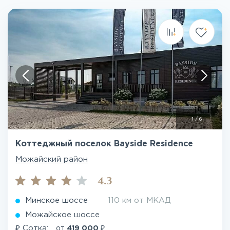
1
/
6
Коттеджный поселок Bayside Residence
Можайский район
4.3
Минское шоссе
110 км от МКАД
Можайское шоссе
₽
₽
Сотка:
от
419 000