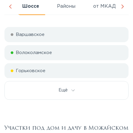
ня
Шоссе
Районы
от МКАД
Варшавское
Волоколамское
Горьковское
Дмитровское
Ещё
Егорьевское
Калужское
Участки под дом и дачу в Можайском