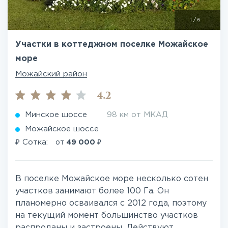
1
/
6
Участки в коттеджном поселке Можайское
море
Можайский район
4.2
Минское шоссе
98 км от МКАД
Можайское шоссе
₽
₽
Сотка:
от
49 000
В поселке Можайское море несколько сотен
участков занимают более 100 Га. Он
планомерно осваивался с 2012 года, поэтому
на текущий момент большинство участков
распроданы и застроены. Действуют