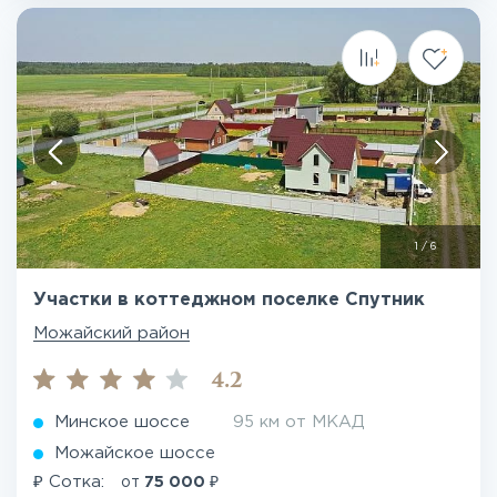
1
/
6
Участки в коттеджном поселке Спутник
Можайский район
4.2
Минское шоссе
95 км от МКАД
Можайское шоссе
₽
₽
Сотка:
от
75 000