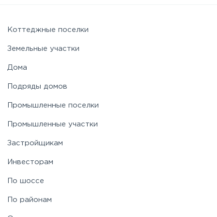
Новорижское
Коттеджные поселки
Земельные участки
Новорязанское
Дома
Подряды домов
Носовихинское
Промышленные поселки
Пятницкое
Промышленные участки
Застройщикам
Рогачёвское
Инвесторам
Рублево-Успенское
По шоссе
По районам
Симферопольское