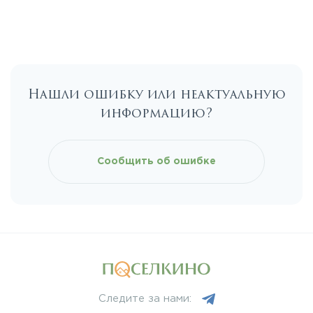
Егорьевское
Калужское
Нашли ошибку или неактуальную
Каширское
информацию?
Киевское
Сообщить об ошибке
Ленинградское
Лихачевское
Минское
Следите за нами:
Можайское