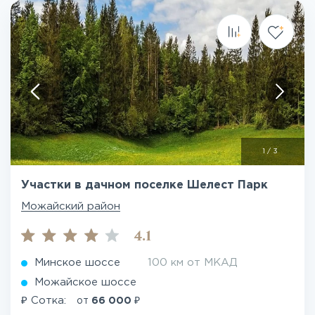
1
/
3
Участки в дачном поселке Шелест Парк
Можайский район
4.1
Минское шоссе
100 км от МКАД
Можайское шоссе
₽
₽
Сотка:
от
66 000