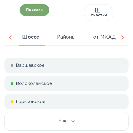
Поселки
Участки
ня
Шоссе
Районы
от МКАД
Варшавское
Волоколамское
Горьковское
Дмитровское
Ещё