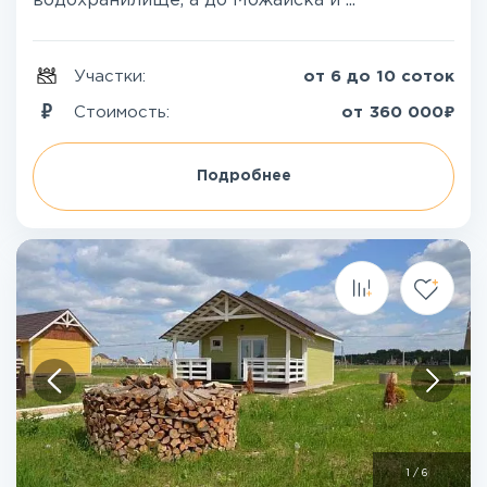
водохранилище, а до Можайска и ...
Участки:
от 6 до 10 соток
₽
Стоимость:
от
360 000
Подробнее
1
/
6