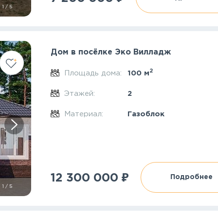
1
/
5
Дом в посёлке Эко Вилладж
2
Площадь дома:
100 м
Этажей:
2
Материал:
Газоблок
₽
12 300 000
Подробнее
1
/
5