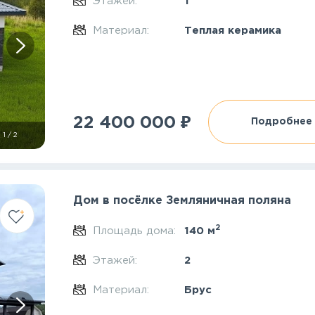
Этажей:
1
Материал:
Теплая керамика
₽
22 400 000
Подробнее
1
/
2
Дом в посёлке Земляничная поляна
2
Площадь дома:
140 м
Этажей:
2
Материал:
Брус