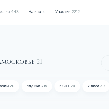
селки
448
На карте
Участки
2212
одмосковье
21
газом
20
под ИЖС
15
в СНТ
24
У леса
39