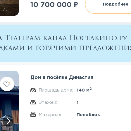
₽
10 700 000
Подробнее
1
/
5
 Телеграм канал Поселкино.ру
кидками и горячими предложен
Дом в посёлке Династия
2
Площадь дома:
140 м
Этажей:
1
Материал:
Пеноблок