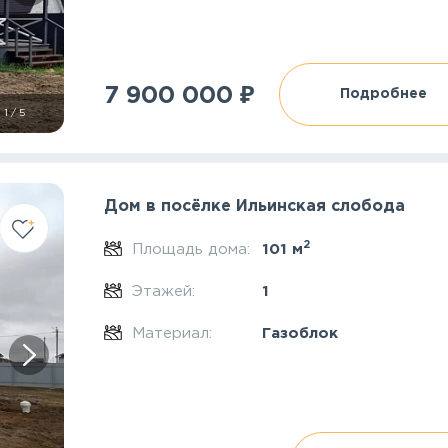
₽
7 900 000
Подробнее
1
/
5
Дом в посёлке Ильинская слобода
2
Площадь дома:
101 м
Этажей:
1
Материал:
Газоблок