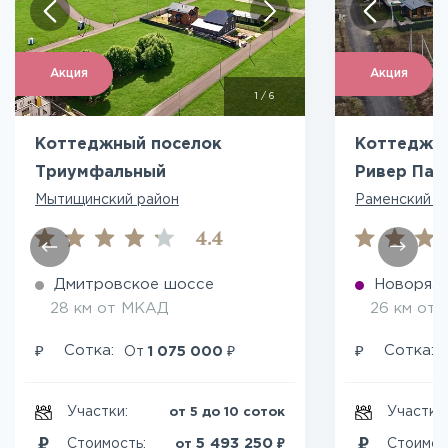
Акция
Акция
1
/
6
Коттеджный поселок
Коттеджны
Триумфальный
Ривер Пар
Мытищинский район
Раменский р
4.4
Дмитровское шоссе
Новоряза
28 км от МКАД
26 км от
₽
₽
₽
Сотка:
Сотка:
От
1 075 000
Участки:
Участки
от 5 до 10 соток
₽
5 493 250
Стоимость:
Стоимос
от