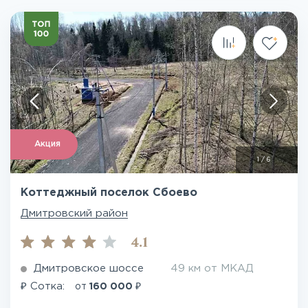
Акция
1
/
6
Коттеджный поселок Сбоево
Дмитровский район
4.1
Дмитровское шоссе
49 км от МКАД
₽
₽
Сотка:
от
160 000