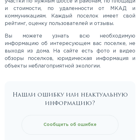
участки по нужным шоссе и районам, по площади
Киевское
и стоимости, по удаленности от МКАД и
коммуникациям. Каждый поселок имеет свой
Ленинградское
рейтинг, оценку пользователей и отзывы.
Вы можете узнать всю необходимую
Лихачевское
информацию об интересующем вас поселке, не
выходя из дома. На сайте есть фото и видео
обзоры поселков, юридическая информация и
Минское
объекты неблагоприятной экологии.
Можайское
Нашли ошибку или неактуальную
Новорижское
информацию?
Новорязанское
Сообщить об ошибке
Носовихинское