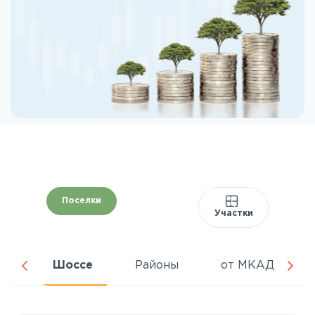
Поселки
Участки
ня
Шоссе
Районы
от МКАД