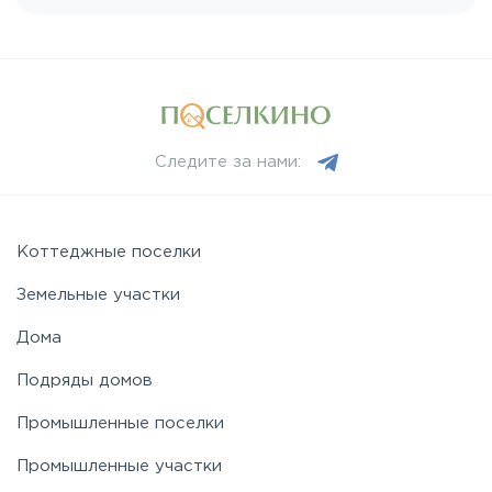
Пятницкое
Рогачёвское
Следите за нами:
Рублево-Успенское
Симферопольское
Коттеджные поселки
Земельные участки
Таракановское
Дома
Подряды домов
Фряновское
Промышленные поселки
Щелковское
Промышленные участки