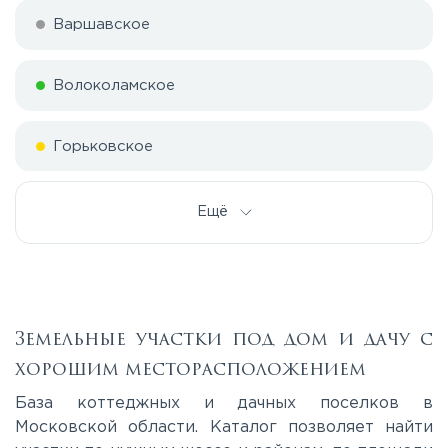
Варшавское
Волоколамское
Горьковское
Дмитровское
Ещё
Егорьевское
Калужское
Земельные участки под дом и дачу с
хорошим месторасположением
Каширское
База коттеджных и дачных поселков в
Московской области. Каталог позволяет найти