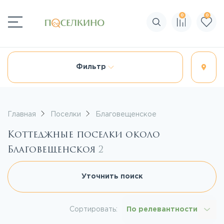
0
0
Поиск по сайту
Фильтр
Главная
Поселки
Благовещенское
Коттеджные поселки около
Благовещенскоя
2
Уточнить поиск
Сортировать:
По релевантности