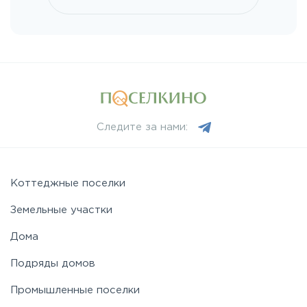
Рогачёвское
Рублево-Успенское
Симферопольское
Следите за нами:
Таракановское
Коттеджные поселки
Фряновское
Земельные участки
Дома
Щелковское
Подряды домов
Ярославское
Промышленные поселки