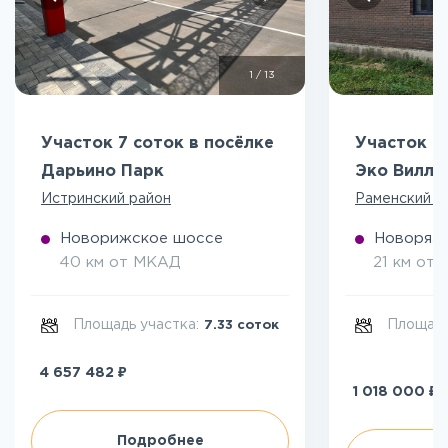
1
/
13
Участок 7 соток в посёлке
Участок 5
Дарьино Парк
Эко Вилл
Истринский район
Раменский р
Новорижское шоссе
Новоряза
40 км от МКАД
21 км от
Площадь участка:
Площадь
7.33 соток
₽
4 657 482
₽
1 018 000
Подробнее