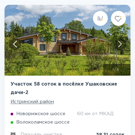
1
/
5
Участок 58 соток в посёлке Ушаковские
дачи-2
Истринский район
Новорижское шоссе
60 км от МКАД
Волоколамское шоссе
Площадь участка:
58.31 соток