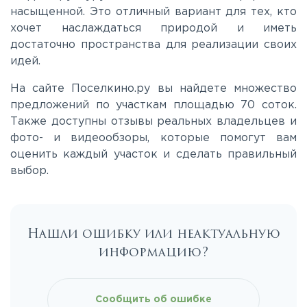
Ленинградское
насыщенной. Это отличный вариант для тех, кто
хочет наслаждаться природой и иметь
Лихачевское
достаточно пространства для реализации своих
идей.
Минское
На сайте Поселкино.ру вы найдете множество
предложений по участкам площадью 70 соток.
Также доступны отзывы реальных владельцев и
Можайское
фото- и видеообзоры, которые помогут вам
оценить каждый участок и сделать правильный
Новорижское
выбор.
Новорязанское
Нашли ошибку или неактуальную
информацию?
Носовихинское
Пятницкое
Сообщить об ошибке