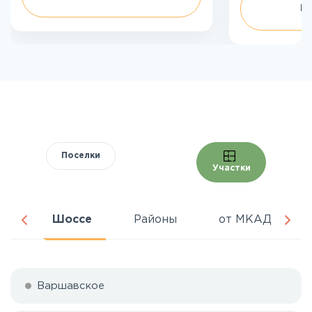
П
Поселки
Участки
ня
Шоссе
Районы
от МКАД
Варшавское