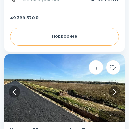
Площадь участка:
45.27 соток
₽
49 389 570
Подробнее
1
/
5