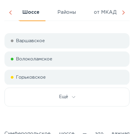
ня
Шоссе
Районы
от МКАД
Варшавское
Волоколамское
Горьковское
Дмитровское
Ещё
Егорьевское
Калужское
Симферопольское шоссе — это важная