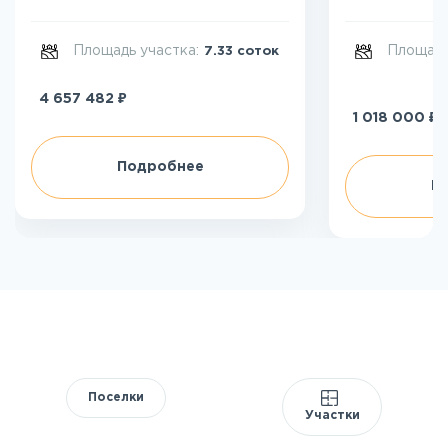
Площадь участка:
Площадь
7.33 соток
₽
4 657 482
₽
1 018 000
Подробнее
П
Поселки
Участки