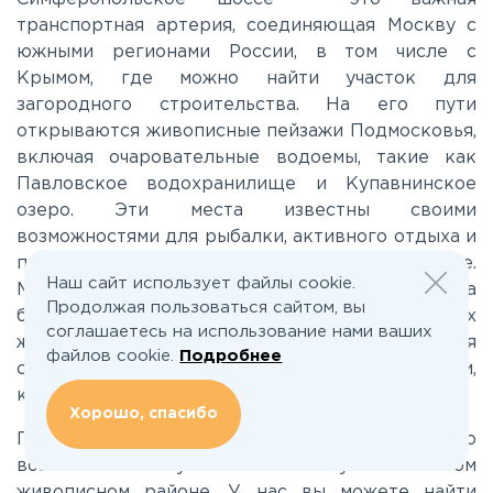
транспортная артерия, соединяющая Москву с
южными регионами России, в том числе с
Каширское
Крымом, где можно найти участок для
загородного строительства. На его пути
Киевское
открываются живописные пейзажи Подмосковья,
включая очаровательные водоемы, такие как
Павловское водохранилище и Купавнинское
Ленинградское
озеро. Эти места известны своими
возможностями для рыбалки, активного отдыха и
Лихачевское
простых прогулок на свежем воздухе.
Наш сайт использует файлы cookie.
Многочисленные торжественные моменты на
Продолжая пользоваться сайтом, вы
берегах водоемов привлекают как местных
Минское
соглашаетесь на использование нами ваших
жителей, так и туристов, желающих насладиться
файлов cookie.
Подробнее
спокойствием природы и прекрасными видами,
которые можно запечатлеть на фоне участка.
Можайское
Хорошо, спасибо
Поселкино предлагает вам отличную
Новорижское
возможность покупки земельного участка в этом
живописном районе. У нас вы можете найти