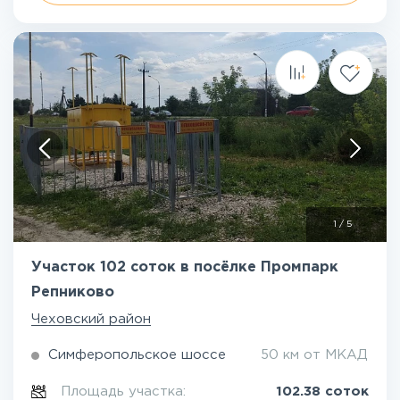
1
/
5
Участок 102 соток в посёлке Промпарк
Репниково
Чеховский район
Симферопольское шоссе
50 км от МКАД
Площадь участка:
102.38 соток