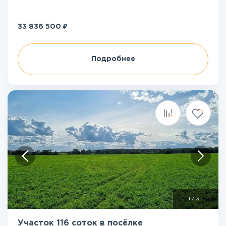
₽
33 836 500
Подробнее
1
/
3
Участок 116 соток в посёлке