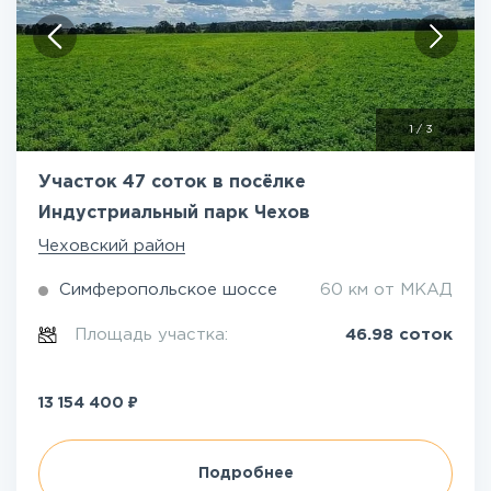
1
/
3
Участок 47 соток в посёлке
Индустриальный парк Чехов
Чеховский район
Симферопольское шоссе
60 км от МКАД
Площадь участка:
46.98 соток
₽
13 154 400
Подробнее