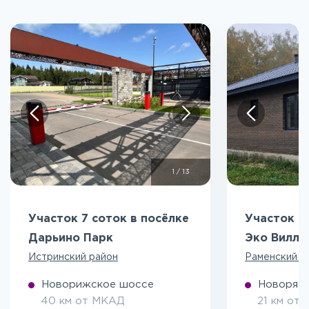
1
/
13
Участок 7 соток в посёлке
Участок 5
Дарьино Парк
Эко Вилл
Истринский район
Раменский р
Новорижское шоссе
Новоряза
40 км от МКАД
21 км от