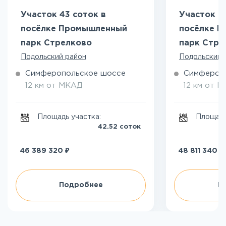
Участок 43 соток в
Участок 6
посёлке Промышленный
посёлке 
парк Стрелково
парк Стре
Подольский район
Подольский 
Симферопольское шоссе
Симфероп
12 км от МКАД
12 км от 
Площадь участка:
Площадь
42.52 соток
₽
₽
46 389 320
48 811 340
Подробнее
П