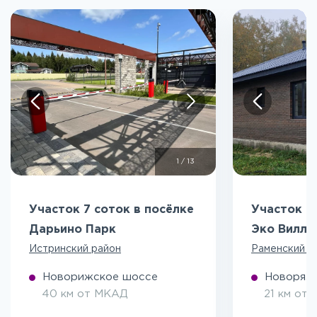
1
/
13
Участок 7 соток в посёлке
Участок 5
Дарьино Парк
Эко Вилл
Истринский район
Раменский р
Новорижское шоссе
Новоряза
40 км от МКАД
21 км от