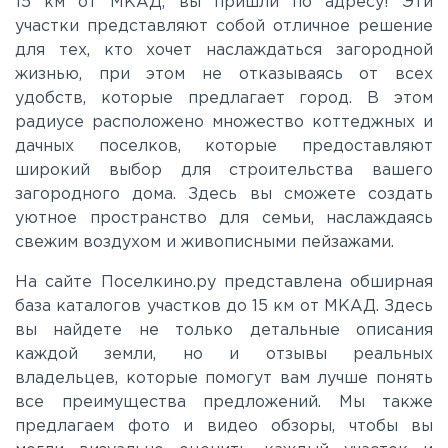
15 км от МКАД, вы пришли по адресу! Эти
участки представляют собой отличное решение
Каширское
для тех, кто хочет наслаждаться загородной
жизнью, при этом не отказываясь от всех
Киевское
удобств, которые предлагает город. В этом
радиусе расположено множество коттеджных и
дачных поселков, которые предоставляют
Ленинградское
широкий выбор для строительства вашего
загородного дома. Здесь вы сможете создать
Лихачевское
уютное пространство для семьи, наслаждаясь
свежим воздухом и живописными пейзажами.
Минское
На сайте Поселкино.ру представлена обширная
база каталогов участков до 15 км от МКАД. Здесь
вы найдете не только детальные описания
Можайское
каждой земли, но и отзывы реальных
владельцев, которые помогут вам лучше понять
Новорижское
все преимущества предложений. Мы также
предлагаем фото и видео обзоры, чтобы вы