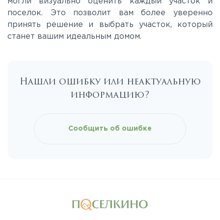
могли визуально оценить каждый участок и
Новорязанское
поселок. Это позволит вам более уверенно
принять решение и выбрать участок, который
станет вашим идеальным домом.
Носовихинское
Пятницкое
Нашли ошибку или неактуальную
информацию?
Рогачёвское
Рублево-Успенское
Сообщить об ошибке
Симферопольское
Таракановское
Фряновское