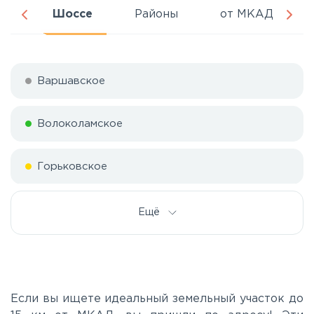
ня
Шоссе
Районы
от МКАД
Варшавское
Волоколамское
Горьковское
Дмитровское
Ещё
Егорьевское
Калужское
Если вы ищете идеальный земельный участок до