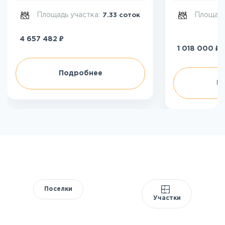
Площадь участка:
Площадь
7.33 соток
₽
4 657 482
₽
1 018 000
Подробнее
П
Поселки
Участки