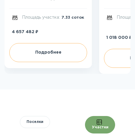
Площадь участка:
Площадь
7.33 соток
₽
4 657 482
₽
1 018 000
Подробнее
П
Поселки
Участки