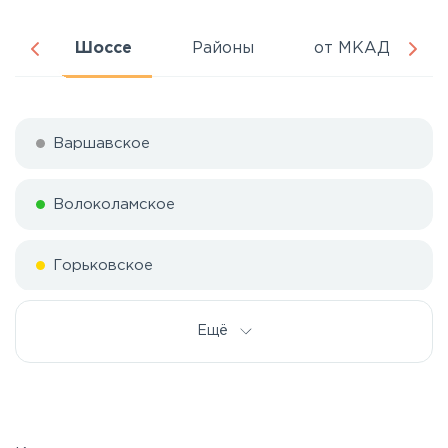
ня
Шоссе
Районы
от МКАД
Варшавское
Волоколамское
Горьковское
Дмитровское
Ещё
Егорьевское