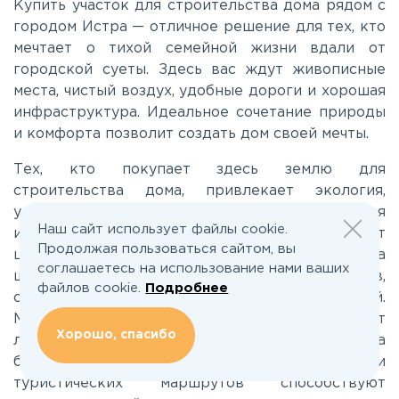
Калужское
Купить участок для строительства дома рядом с
городом Истра — отличное решение для тех, кто
мечтает о тихой семейной жизни вдали от
Каширское
городской суеты. Здесь вас ждут живописные
места, чистый воздух, удобные дороги и хорошая
Киевское
инфраструктура. Идеальное сочетание природы
и комфорта позволит создать дом своей мечты.
Ленинградское
Тех, кто покупает здесь землю для
строительства дома, привлекает экология,
удобное транспортное сообщение, отличная
Лихачевское
Наш сайт использует файлы cookie.
инфраструктура. Несмотря на удаленность от
Продолжая пользоваться сайтом, вы
центра Москвы, в окрестностях Истры масса
соглашаетесь на использование нами ваших
Минское
школ, больниц, торговых комплексов,
файлов cookie.
Подробнее
спортивных площадок, парков развлечений.
Многочисленные озера и реки привлекают
Можайское
Хорошо, спасибо
любителей рыбалки и водных видов спорта, а
большое количестворекреационных зон и
Новорижское
туристических маршрутов способствуют