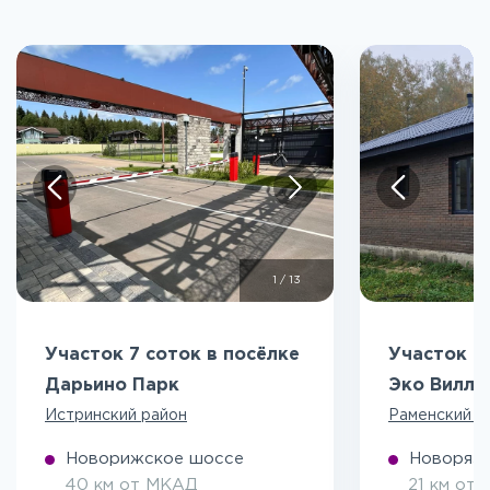
1
/
13
Участок 7 соток в посёлке
Участок 5
Дарьино Парк
Эко Вилл
Истринский район
Раменский р
Новорижское шоссе
Новоряза
40 км от МКАД
21 км от