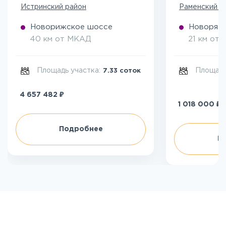
Истринский район
Раменский р
Новорижское шоссе
Новоряза
40 км от МКАД
21 км от
Площадь участка:
Площадь
7.33 соток
₽
4 657 482
₽
1 018 000
Подробнее
П