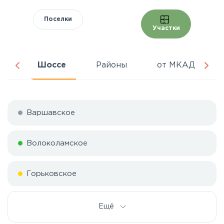
Поселки
Участки
ня
Шоссе
Районы
от МКАД
Варшавское
Волоколамское
Горьковское
Дмитровское
Ещё