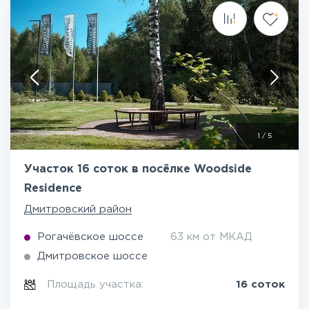
1
/
5
Участок 16 соток в посёлке Woodside
Residence
Дмитровский район
Рогачёвское шоссе
63 км от МКАД
Дмитровское шоссе
Площадь участка:
16 соток