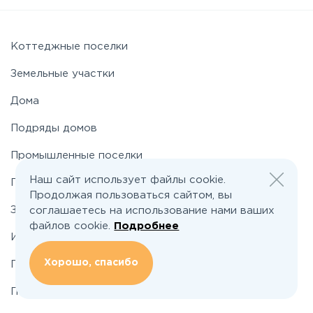
Можайское
Новорижское
Коттеджные поселки
Земельные участки
Новорязанское
Дома
Подряды домов
Носовихинское
Промышленные поселки
Пятницкое
Наш сайт использует файлы cookie.
Промышленные участки
Продолжая пользоваться сайтом, вы
Застройщикам
соглашаетесь на использование нами ваших
Рогачёвское
файлов cookie.
Подробнее
Инвесторам
Рублево-Успенское
Хорошо, спасибо
По шоссе
По районам
Симферопольское