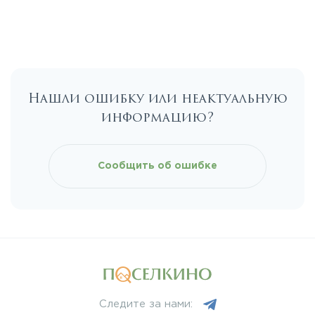
Егорьевское
Калужское
Нашли ошибку или неактуальную
Каширское
информацию?
Киевское
Сообщить об ошибке
Ленинградское
Лихачевское
Минское
Следите за нами: