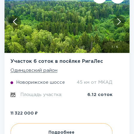
1
/
5
Участок 6 соток в посёлке РигаЛес
Одинцовский район
Новорижское шоссе
45 км от МКАД
Площадь участка:
6.12 соток
₽
11 322 000
Подробнее