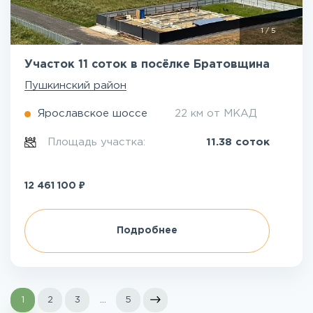
1
/
5
Участок 11 соток в посёлке Братовщина
Пушкинский район
Ярославское шоссе
22 км от МКАД
Площадь участка:
11.38 соток
₽
12 461 100
Подробнее
1
2
3
...
5