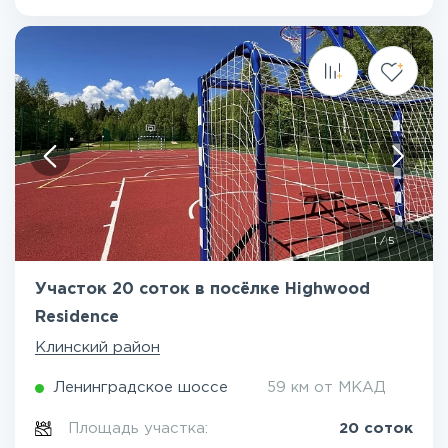
1
/
5
Участок 20 соток в посёлке Highwood
Residence
Клинский район
Ленинградское шоссе
59 км от МКАД
Площадь участка:
20 соток