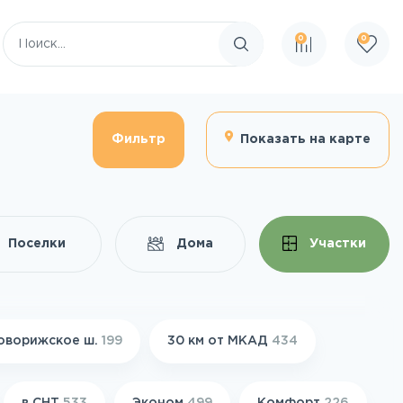
0
0
Поиск по сайту
Фильтр
Показать на карте
Поселки
Дома
Участки
оворижское ш.
199
30 км от МКАД
434