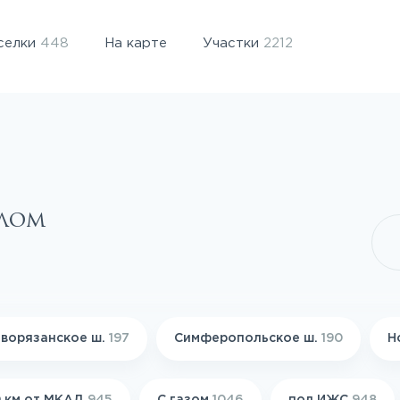
селки
448
На карте
Участки
2212
елом
ворязанское ш.
197
Симферопольское ш.
190
Н