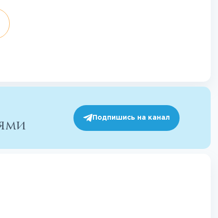
Подпишись на канал
иями
й