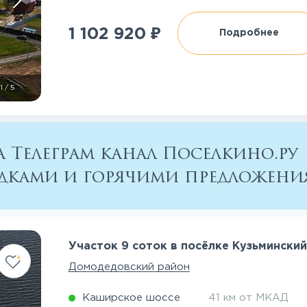
₽
1 102 920
Подробнее
1
/
5
 Телеграм канал Поселкино.ру
кидками и горячими предложен
Участок 9 соток в посёлке Кузьмински
Домодедовский район
Каширское шоссе
41 км от МКАД