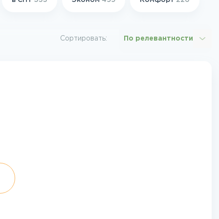
в СНТ
533
Эконом
499
Комфорт
226
Сортировать:
По релевантности