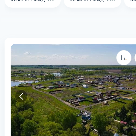
40 км от МКАД
1175
50 км от МКАД
1226
60