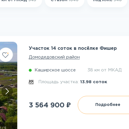
 км от МКАД
945
С газом
1046
под ИЖС
948
Участок 14 соток в посёлке Фишер
Домодедовский район
Каширское шоссе
38 км от МКАД
Площадь участка:
13.98 соток
₽
3 564 900
Подробнее
1
/
5