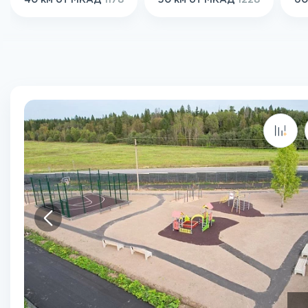
40 км от МКАД
1178
50 км от МКАД
1228
60