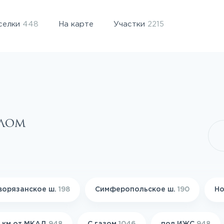
селки
448
На карте
Участки
2215
елом
ворязанское ш.
198
Симферопольское ш.
190
Но