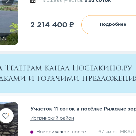
Площадь участка:
6.92 соток
₽
2 214 400
Подробнее
1
/
5
 Телеграм канал Поселкино.ру
кидками и горячими предложен
Участок 11 соток в посёлке Рижские зо
Истринский район
Новорижское шоссе
67 км от МКАД