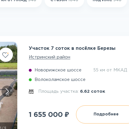
 км от МКАД
948
С газом
1046
под ИЖС
948
Участок 7 соток в посёлке Березы
Истринский район
Новорижское шоссе
55 км от МКАД
Волоколамское шоссе
Площадь участка:
6.62 соток
₽
1 655 000
Подробнее
1
/
5