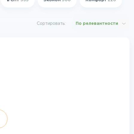
в СНТ
535
Эконом
500
Комфорт
226
Сортировать:
По релевантности