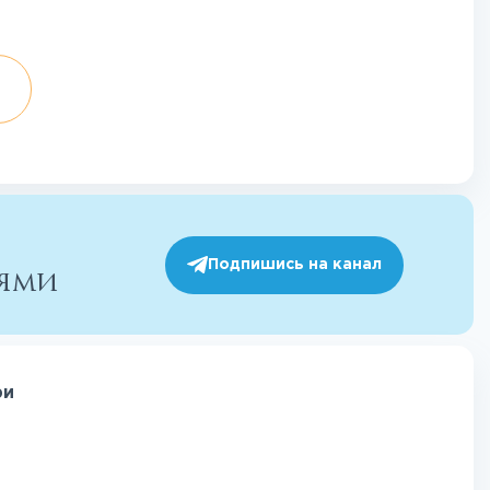
Подпишись на канал
иями
ри