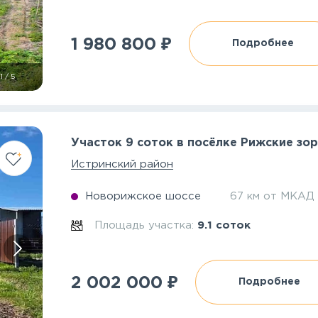
₽
1 980 800
Подробнее
1
/
5
Участок 9 соток в посёлке Рижские зо
Истринский район
Новорижское шоссе
67 км от МКАД
Площадь участка:
9.1 соток
₽
2 002 000
Подробнее