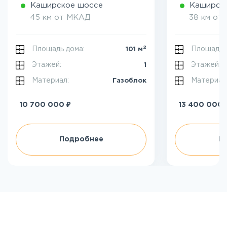
Каширское шоссе
Каширск
45 км от МКАД
38 км от
2
Площадь дома:
Площадь 
101 м
Этажей:
Этажей:
1
Материал:
Материал
Газоблок
₽
10 700 000
13 400 000
Подробнее
П