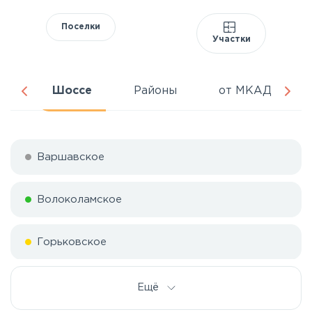
Поселки
Участки
ня
Шоссе
Районы
от МКАД
Варшавское
Волоколамское
Горьковское
Дмитровское
Ещё