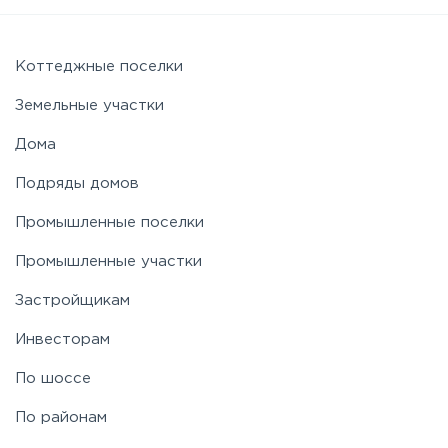
Можайское
Новорижское
Коттеджные поселки
Земельные участки
Новорязанское
Дома
Подряды домов
Носовихинское
Промышленные поселки
Пятницкое
Промышленные участки
Застройщикам
Рогачёвское
Инвесторам
Рублево-Успенское
По шоссе
По районам
Симферопольское