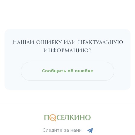
Егорьевское
Калужское
Нашли ошибку или неактуальную
Каширское
информацию?
Киевское
Сообщить об ошибке
Ленинградское
Лихачевское
Минское
Следите за нами: