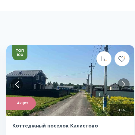
Посмотреть все фото
Акция
1
/
6
Коттеджный поселок Калистово