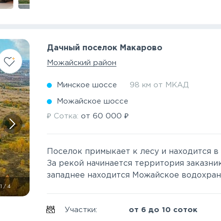
Дачный поселок Макарово
Можайский район
Минское шоссе
98 км от МКАД
Можайское шоссе
₽
₽
Сотка:
от
60 000
Поселок примыкает к лесу и находится в
За рекой начинается территория заказни
западнее находится Можайское водохранил
1
/
4
Участки:
от 6 до 10 соток