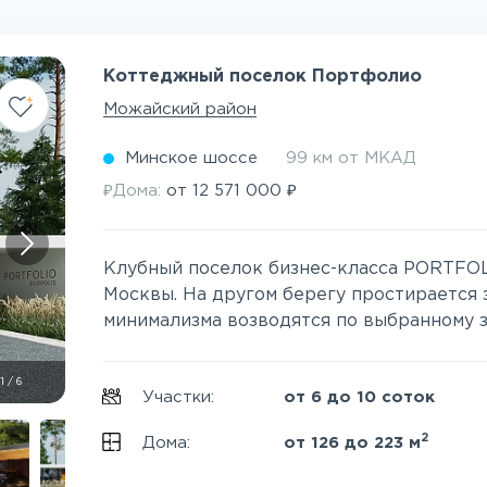
Коттеджный поселок Портфолио
Можайский район
Минское шоссе
99 км от МКАД
₽
₽
Дома:
от
12 571 000
Клубный поселок бизнес-класса PORTFOLI
Москвы. На другом берегу простирается 
минимализма возводятся по выбранному за
1
/
6
Участки:
от 6 до 10 соток
2
Дома:
от 126 до 223 м