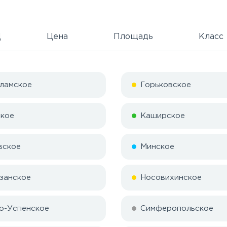
Д
Цена
Площадь
Класс
ламское
Горьковское
кое
Каширское
вское
Минское
занское
Носовихинское
о-Успенское
Симферопольское