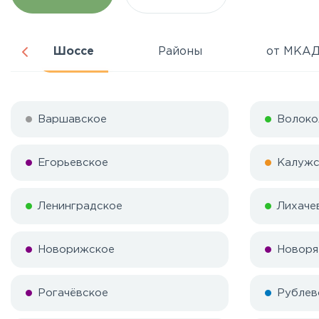
Шоссе
Районы
от МКА
Варшавское
Волоко
Егорьевское
Калужс
Ленинградское
Лихаче
Новорижское
Новоря
Рогачёвское
Рублев