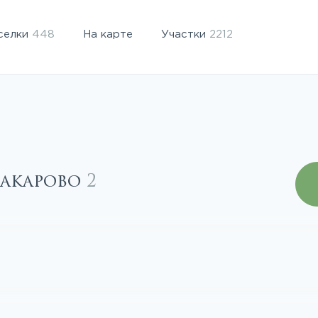
селки
448
На карте
Участки
2212
Макарово
2