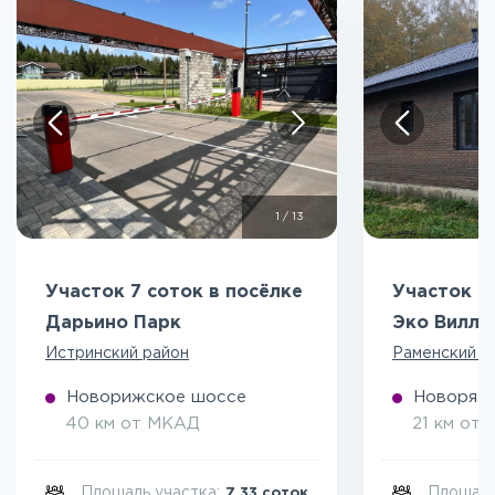
1
/
13
Участок 7 соток в посёлке
Участок 5
Дарьино Парк
Эко Вилл
Истринский район
Раменский р
Новорижское шоссе
Новоряза
40 км от МКАД
21 км от
Площадь участка:
Площадь
7.33 соток