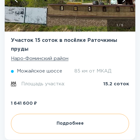
1
/
5
Участок 15 соток в посёлке Раточкины
пруды
Наро-Фоминский район
Можайское шоссе
85 км от МКАД
Площадь участка:
15.2 соток
₽
1 641 600
Подробнее