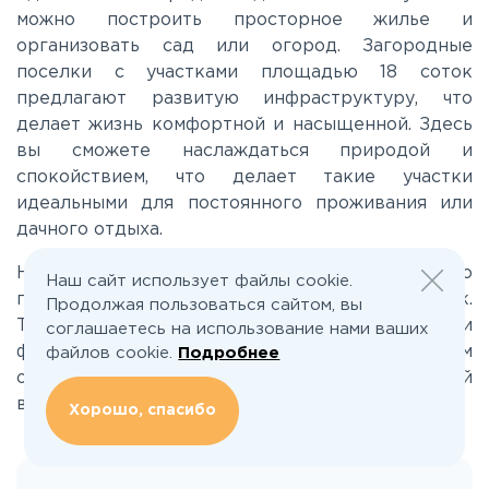
Каширское
можно построить просторное жилье и
организовать сад или огород. Загородные
Киевское
поселки с участками площадью 18 соток
предлагают развитую инфраструктуру, что
делает жизнь комфортной и насыщенной. Здесь
Ленинградское
вы сможете наслаждаться природой и
спокойствием, что делает такие участки
Лихачевское
идеальными для постоянного проживания или
дачного отдыха.
Минское
На сайте Поселкино.ру вы найдете множество
Наш сайт использует файлы cookie.
предложений по участкам площадью 18 соток.
Продолжая пользоваться сайтом, вы
Также доступны отзывы реальных владельцев и
соглашаетесь на использование нами ваших
Можайское
фото- и видеообзоры, которые помогут вам
файлов cookie.
Подробнее
оценить каждый участок и сделать осознанный
Новорижское
выбор.
Хорошо, спасибо
Новорязанское