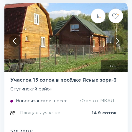
1
/
5
Участок 15 соток в посёлке Ясные зори-3
Ступинский район
Новорязанское шоссе
70 км от МКАД
Площадь участка:
14.9 соток
₽
536 700