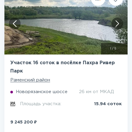
1
/
5
Участок 16 соток в посёлке Пахра Ривер
Парк
Раменский район
Новорязанское шоссе
26 км от МКАД
Площадь участка:
15.94 соток
₽
9 245 200