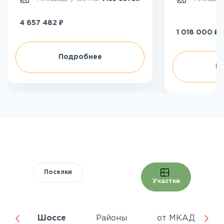
₽
4 657 482
₽
1 018 000
Подробнее
П
Поселки
Участки
ня
Шоссе
Районы
от МКАД