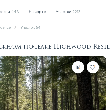
селки
448
На карте
Участки
2213
idence
Участок 54
еджном поселке Highwood Resi