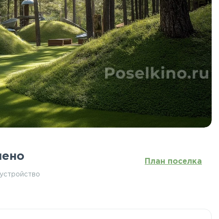
чено
План поселка
бустройство