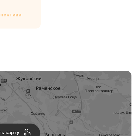
пектива
ть карту