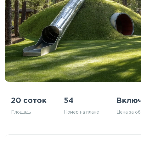
20 соток
54
Вклю
Площадь
Номер на плане
Цена за о