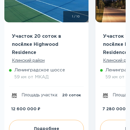
1
/
10
Участок 20 соток в
Участок 13
посёлке Highwood
посёлке H
Residence
Residence
Клинский район
Клинский ра
Ленинградское шоссе
Ленинград
59 км от МКАД
59 км от 
Площадь участка:
Площадь
20 соток
₽
₽
12 600 000
7 280 000
Подробнее
П