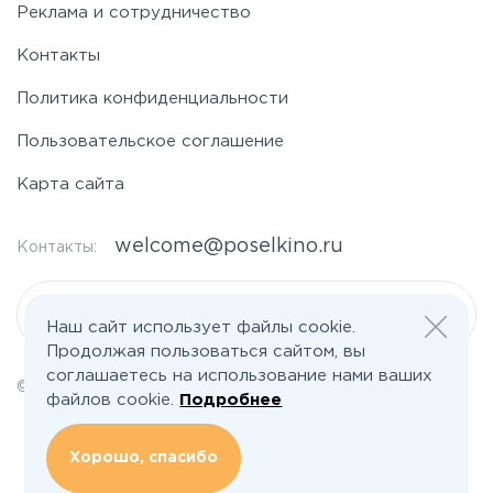
Реклама и сотрудничество
Контакты
Политика конфиденциальности
Пользовательское соглашение
Карта сайта
welcome@poselkino.ru
Контакты:
Написать нам
Наш сайт использует файлы cookie.
Продолжая пользоваться сайтом, вы
соглашаетесь на использование нами ваших
© 2026 Все права защищены | poselkino.ru
файлов cookie.
Подробнее
ИП Маслов Дмитрий Валерьевич
ИНН 503406273833
+79647266008
Хорошо, спасибо
142613, Московская область, Орехово-Зуево, ул. Северная, д.14, кв.145