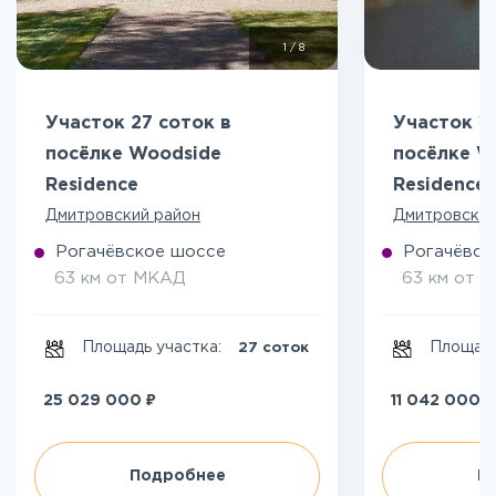
1
/
8
Участок 27 соток в
Участок 16
посёлке Woodside
посёлке W
Residence
Residence
Дмитровский район
Дмитровский
Рогачёвское шоссе
Рогачёвск
63 км от МКАД
63 км от 
Площадь участка:
Площадь
27 соток
₽
₽
25 029 000
11 042 000
Подробнее
П