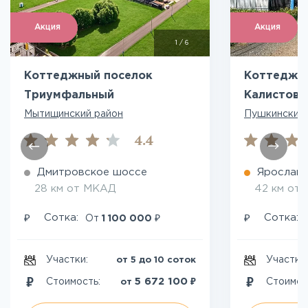
Акция
Акция
1
/
6
Коттеджный поселок
Коттеджн
Триумфальный
Калистово
Мытищинский район
Пушкинский 
4.4
Дмитровское шоссе
Ярославс
28 км от МКАД
42 км от
₽
₽
₽
Сотка:
Сотка:
От
1 100 000
Участки:
Участки
от 5 до 10 соток
₽
5 672 100
Стоимость:
Стоимос
от