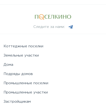
Пятницкое
Рогачёвское
Следите за нами:
Рублево-Успенское
Симферопольское
Коттеджные поселки
Земельные участки
Таракановское
Дома
Подряды домов
Фряновское
Промышленные поселки
Щелковское
Промышленные участки
Застройщикам
Ярославское