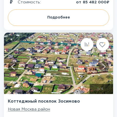
₽
Стоимость:
от
85 482 000
Подробнее
1
/
5
Коттеджный поселок Зосимово
Новая Москва район