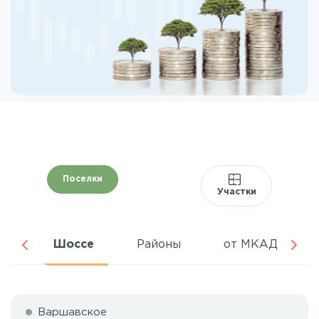
Поселки
Участки
ня
Шоссе
Районы
от МКАД
Варшавское