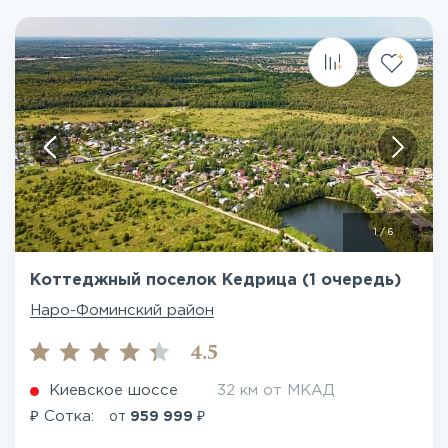
1
/
6
Коттеджный поселок Кедрица (1 очередь)
Наро-Фоминский район
4.5
Киевское шоссе
32 км от МКАД
₽
₽
Сотка:
от
959 999