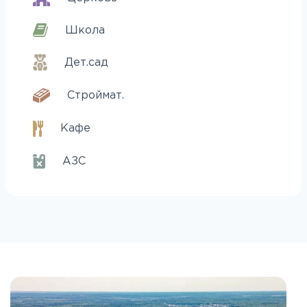
Школа
Дет.сад
Строймат.
Кафе
АЗС