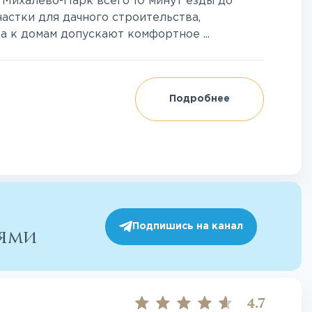
Михалево-Парк всего 10 минут езды до
астки для дачного строительства,
 к домам допускают комфортное ...
Подробнее
Подпишись на канал
иями
4.7