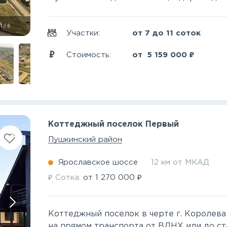
1
/
6
Участки:
от 7 до 11 соток
₽
Стоимость:
от
5 159 000
Коттеджный поселок Первый
Пушкинский район
Ярославское шоссе
12 км от МКАД
₽
₽
Сотка:
от
1 270 000
Коттеджный поселок в черте г. Королева
на прямом транспорта от ВДНХ или до ст