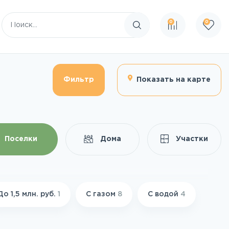
0
0
Поиск по сайту
Фильтр
Показать на карте
Поселки
Дома
Участки
До 1,5 млн. руб.
1
С газом
8
С водой
4