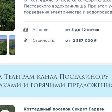
От коттеджного поселка комфорт-класса 
Пестовского водохранилища. При этом уч
подведение электричества и водопровода
1
/
6
Участки:
от 5 до 12 соток
₽
Стоимость:
от
2 587 000
 Телеграм канал Поселкино.ру
кидками и горячими предложен
Коттеджный поселок Секрет Гарден