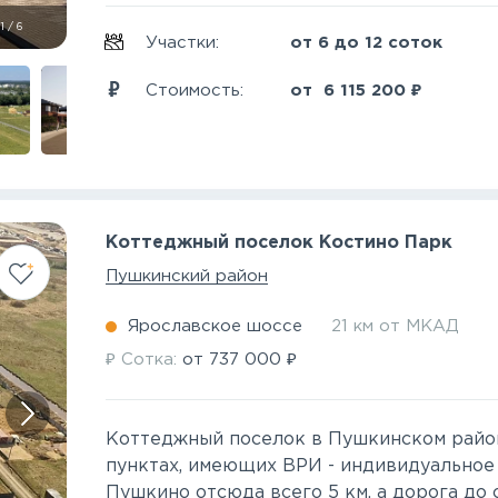
1
/
6
Участки:
от 6 до 12 соток
₽
Стоимость:
от
6 115 200
Коттеджный поселок Костино Парк
Пушкинский район
Ярославское шоссе
21 км от МКАД
₽
₽
Сотка:
от
737 000
Коттеджный поселок в Пушкинском райо
пунктах, имеющих ВРИ - индивидуальное
Пушкино отсюда всего 5 км, а дорога до с