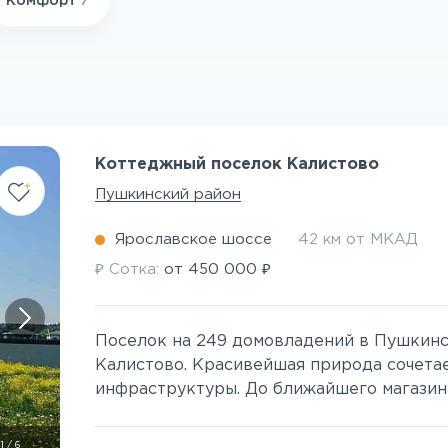
Комфорт
7
Коттеджный поселок Калистово
Пушкинский район
Ярославское шоссе
42 км от МКАД
₽
₽
Сотка:
от
450 000
Поселок на 249 домовладений в Пушкинск
Калистово. Красивейшая природа сочета
инфраструктуры. До ближайшего магазина м
1
/
6