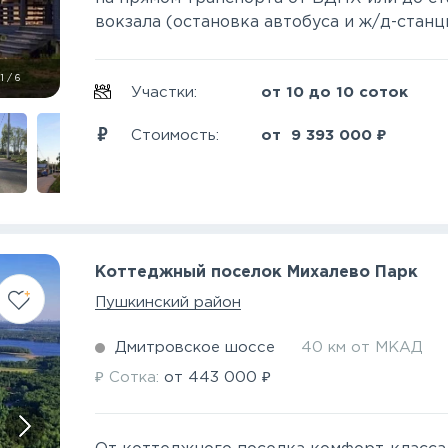
вокзала (остановка автобуса и ж/д-станция
1
/
6
Участки:
от 10 до 10 соток
₽
Стоимость:
от
9 393 000
Коттеджный поселок Михалево Парк
Пушкинский район
Дмитровское шоссе
40 км от МКАД
₽
₽
Сотка:
от
443 000