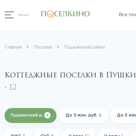
Все по
Меню
Главная
Поселки
Пушкинский район
Коттеджные поселки в Пушк
-
12
Пушкинский р.
X
До 3 млн. руб.
6
До 5 млн