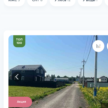
ИЖС
3
СНТ
8
У леса
12
У воды
1
Акция