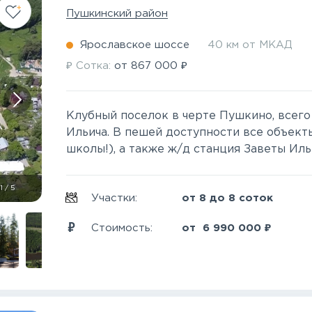
Пушкинский район
Ярославское шоссе
40 км от МКАД
₽
₽
Сотка:
от
867 000
Клубный поселок в черте Пушкино, всего
Ильича. В пешей доступности все объект
школы!), а также ж/д станция Заветы Ильич
1
/
5
Участки:
от 8 до 8 соток
₽
Стоимость:
от
6 990 000