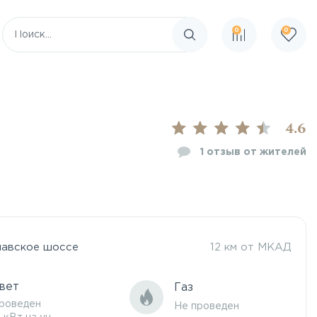
0
0
Поиск по сайту
4.6
1
отзыв от жителей
лавское шоссе
12 км от МКАД
вет
Газ
роведен
Не проведен