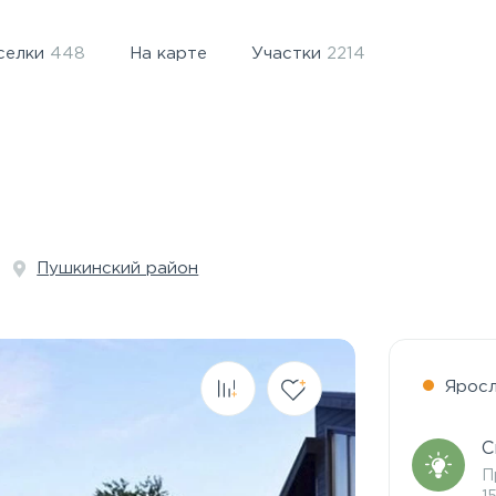
селки
448
На карте
Участки
2214
Пушкинский район
Ярос
С
П