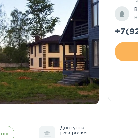
1
В
Н
+7(9
Доступна
рассрочка
тво