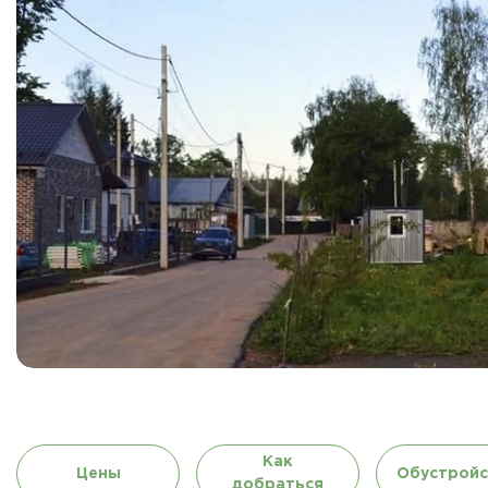
Как
Цены
Обустройс
добраться