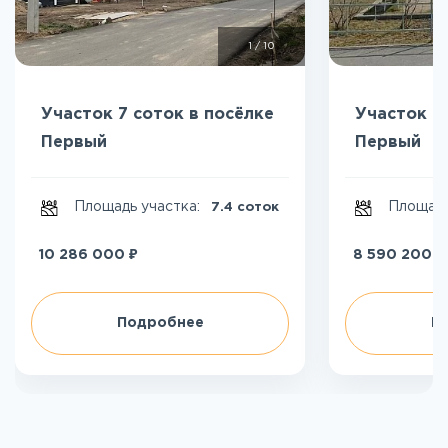
1
/
10
Участок 7 соток в посёлке
Участок 6
Первый
Первый
Площадь участка:
Площадь
7.4 соток
₽
₽
10 286 000
8 590 200
Подробнее
П