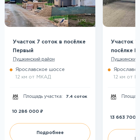
1
/
10
Участок 7 соток в посёлке
Участок 10
Первый
посёлке П
Пушкинский район
Пушкинский 
Ярославское шоссе
Ярославск
12 км от МКАД
12 км от 
Площадь участка:
Площадь
7.4 соток
₽
10 286 000
₽
13 663 700
Подробнее
П