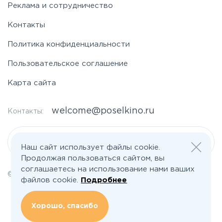
Реклама и сотрудничество
Контакты
Политика конфиденциальности
Пользовательское соглашение
Карта сайта
welcome@poselkino.ru
Контакты:
Написать нам
Наш сайт использует файлы cookie.
Продолжая пользоваться сайтом, вы
соглашаетесь на использование нами ваших
© 2026 Все права защищены | poselkino.ru
файлов cookie.
Подробнее
ИП Маслов Дмитрий Валерьевич
ИНН 503406273833
+79647266008
Хорошо, спасибо
142613, Московская область, Орехово-Зуево, ул. Северная, д.14, кв.145