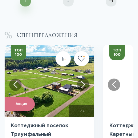
1
2
Спецпредложения
Акция
1
/
6
Коттеджный поселок
Коттеджн
Триумфальный
Каретный 