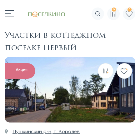
0
0
Поиск по сайту
Участки в коттеджном
поселке Первый
Акция
Пушкинский р-н, г. Королев