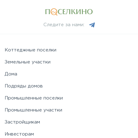
Минское
Следите за нами:
Можайское
Коттеджные поселки
Новорижское
Земельные участки
Новорязанское
Дома
Подряды домов
Носовихинское
Промышленные поселки
Промышленные участки
Пятницкое
Застройщикам
Рогачёвское
Инвесторам