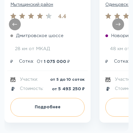
Мытищинский район
Одинцовский
4.4
Дмитровское шоссе
Новориж
28 км от МКАД
48 км от
₽
₽
₽
Сотка:
Сотка:
От
1 075 000
Участки:
Участки
от 5 до 10 соток
₽
5 493 250
Стоимость:
Стоимос
от
Подробнее
П