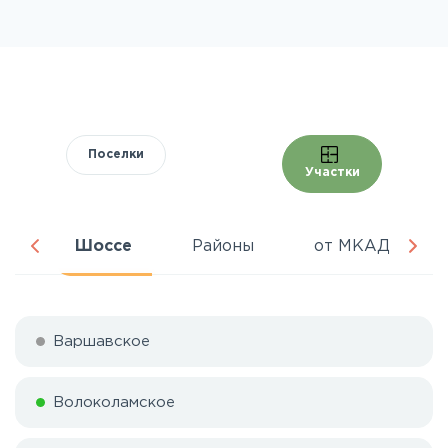
Поселки
Участки
ня
Шоссе
Районы
от МКАД
Варшавское
Волоколамское