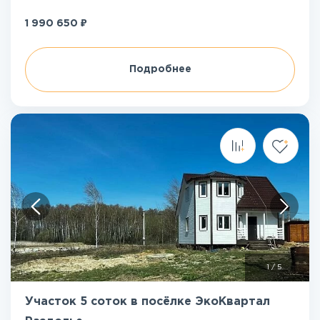
₽
1 990 650
Подробнее
1
/
5
Участок 5 соток в посёлке ЭкоКвартал