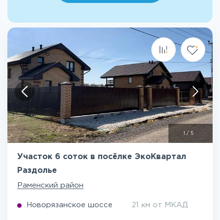
1
/
5
Участок 6 соток в посёлке ЭкоКвартал
Раздолье
Раменский район
Новорязанское шоссе
21 км от МКАД