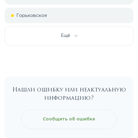
Горьковское
Дмитровское
Ещё
Егорьевское
Калужское
Нашли ошибку или неактуальную
Каширское
информацию?
Киевское
Сообщить об ошибке
Ленинградское