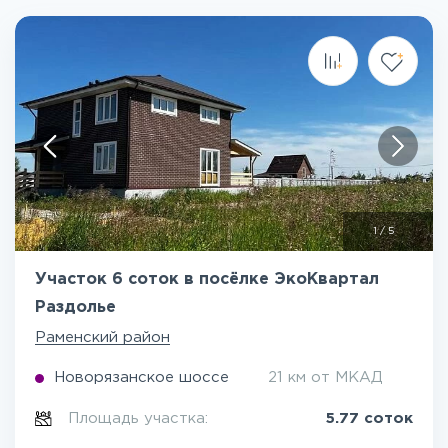
1
/
5
Участок 6 соток в посёлке ЭкоКвартал
Раздолье
Раменский район
Новорязанское шоссе
21 км от МКАД
Площадь участка:
5.77 соток