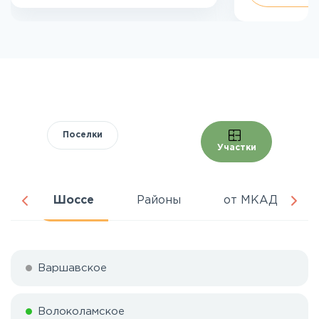
Поселки
Участки
ня
Шоссе
Районы
от МКАД
Варшавское
Волоколамское