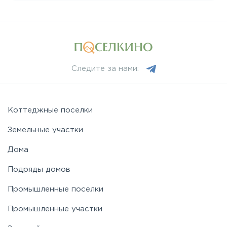
Лихачевское
Минское
Следите за нами:
Можайское
Новорижское
Коттеджные поселки
Земельные участки
Новорязанское
Дома
Подряды домов
Носовихинское
Промышленные поселки
Пятницкое
Промышленные участки