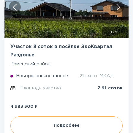
1
/
5
Участок 8 соток в посёлке ЭкоКвартал
Раздолье
Раменский район
Новорязанское шоссе
21 км от МКАД
Площадь участка:
7.91 соток
₽
4 983 300
Подробнее