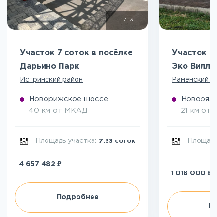
1
/
13
Участок 7 соток в посёлке
Участок 5
Дарьино Парк
Эко Вилл
Истринский район
Раменский р
Новорижское шоссе
Новоряза
40 км от МКАД
21 км от
Площадь участка:
Площадь
7.33 соток
₽
4 657 482
₽
1 018 000
Подробнее
П