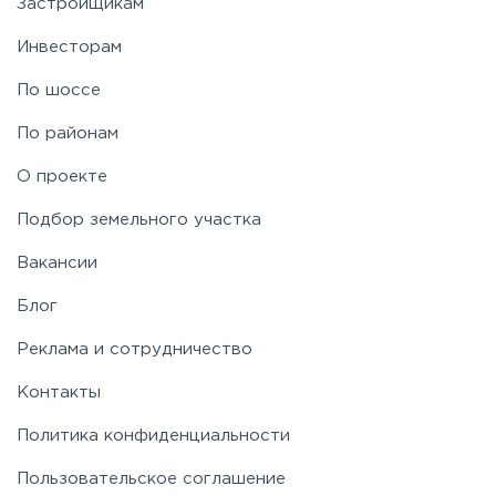
Застройщикам
Рогачёвское
Инвесторам
Рублево-Успенское
По шоссе
По районам
Симферопольское
О проекте
Таракановское
Подбор земельного участка
Вакансии
Фряновское
Блог
Щелковское
Реклама и сотрудничество
Контакты
Ярославское
Политика конфиденциальности
Пользовательское соглашение