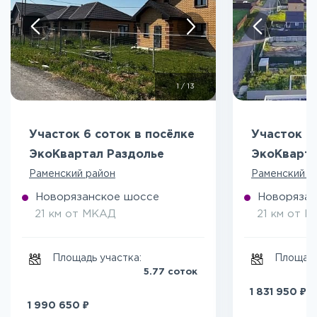
1
/
13
Участок 6 соток в посёлке
Участок 5
ЭкоКвартал Раздолье
ЭкоКварта
Раменский район
Раменский р
Новорязанское шоссе
Новорязан
21 км от МКАД
21 км от 
Площадь участка:
Площадь
5.77 соток
₽
1 831 950
₽
1 990 650