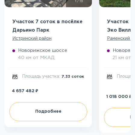
1
/
13
Участок 7 соток в посёлке
Участок 5
Дарьино Парк
Эко Вилл
Истринский район
Раменский р
Новорижское шоссе
Новоряза
40 км от МКАД
21 км от
Площадь участка:
Площадь
7.33 соток
₽
4 657 482
₽
1 018 000
Подробнее
П