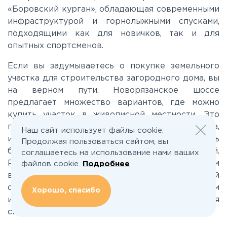
«Боровский курган», обладающая современными
инфраструктурой и горнолыжными спусками,
Минское
подходящими как для новичков, так и для
опытных спортсменов.
Можайское
Если вы задумываетесь о покупке земельного
участка для строительства загородного дома, вы
Новорижское
на верном пути. Новорязанское шоссе
предлагает множество вариантов, где можно
купить участок в живописной местности. Это
Новорязанское
прекрасное место для создания уютного дома,
Наш сайт использует файлы cookie.
источника вдохновения и комфорта, где жизнь
Продолжая пользоваться сайтом, вы
будет протекать в гармонии с природой.
Носовихинское
соглашаетесь на использование нами ваших
Разнообразие предложений даст вам
файлов cookie.
Подробнее
возможность выбрать участок, который
Пятницкое
соответствует вашим требованиям и ожиданиям
Хорошо, спасибо
и обеспечивает все необходимые условия для
спокойной жизни.
Рогачёвское