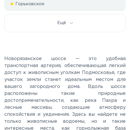
Горьковское
Дмитровское
Ещё
Егорьевское
Калужское
Новорязанское шоссе — это удобная
транспортная артерия, обеспечивающая легкий
доступ к живописным уголкам Подмосковья, где
Каширское
участок земли станет идеальным местом для
вашего загородного дома. Вдоль шоссе
Киевское
расположены такие природные
достопримечательности, как река Пахра и
лесные массивы, создающие атмосферу
Ленинградское
спокойствия и уединения. Здесь вы найдете не
только живописные водоемы, но и такие
Лихачевское
интересные места, как горнолыжная база