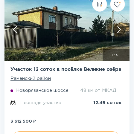
1
/
5
Участок 12 соток в посёлке Великие озёра
Раменский район
Новорязанское шоссе
48 км от МКАД
Площадь участка:
12.49 соток
₽
3 612 500