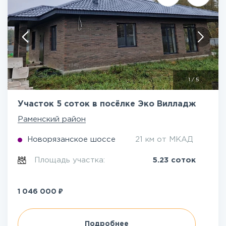
1
/
5
Участок 5 соток в посёлке Эко Вилладж
Раменский район
Новорязанское шоссе
21 км от МКАД
Площадь участка:
5.23 соток
₽
1 046 000
Подробнее