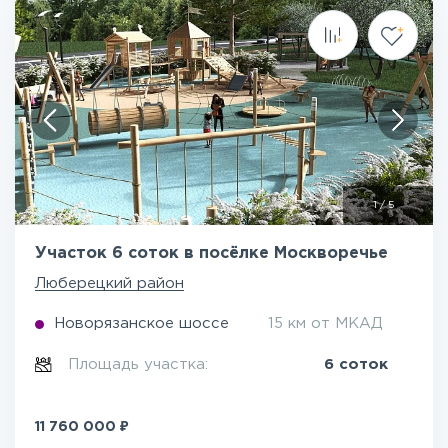
1
/
5
Участок 6 соток в посёлке Москворечье
Люберецкий район
Новорязанское шоссе
15 км от МКАД
Площадь участка:
6 соток
₽
11 760 000