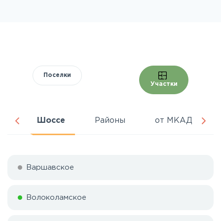
Поселки
Участки
ня
Шоссе
Районы
от МКАД
Варшавское
Волоколамское