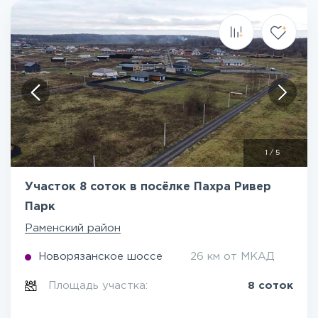
1
/
5
Участок 8 соток в посёлке Пахра Ривер
Парк
Раменский район
Новорязанское шоссе
26 км от МКАД
Площадь участка:
8 соток