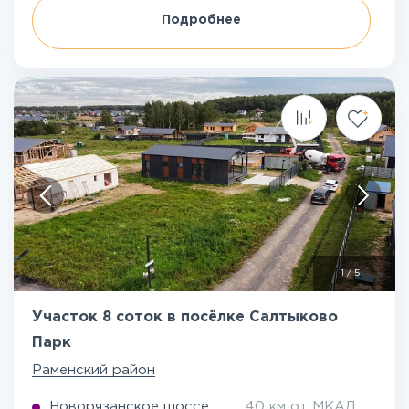
Подробнее
1
/
5
Участок 8 соток в посёлке Салтыково
Парк
Раменский район
Новорязанское шоссе
40 км от МКАД