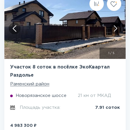
1
/
5
Участок 8 соток в посёлке ЭкоКвартал
Раздолье
Раменский район
Новорязанское шоссе
21 км от МКАД
Площадь участка:
7.91 соток
₽
4 983 300