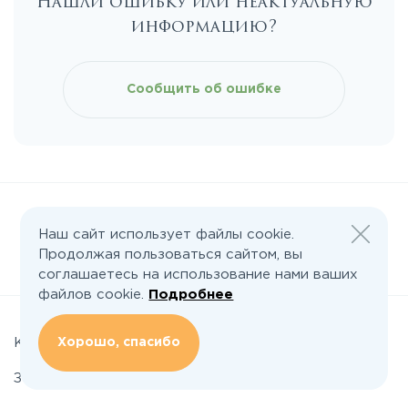
Нашли ошибку или неактуальную
Каширское
информацию?
Киевское
Сообщить об ошибке
Ленинградское
Лихачевское
Минское
Наш сайт использует файлы cookie.
Продолжая пользоваться сайтом, вы
Следите за нами:
соглашаетесь на использование нами ваших
Можайское
файлов cookie.
Подробнее
Новорижское
Хорошо, спасибо
Коттеджные поселки
Земельные участки
Новорязанское