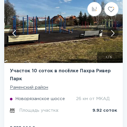
1
/
5
Участок 10 соток в посёлке Пахра Ривер
Парк
Раменский район
Новорязанское шоссе
26 км от МКАД
Площадь участка:
9.92 соток