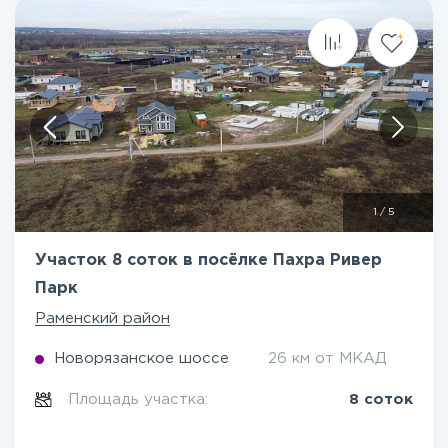
1
/
5
Участок 8 соток в посёлке Пахра Ривер
Парк
Раменский район
Новорязанское шоссе
26 км от МКАД
Площадь участка:
8 соток