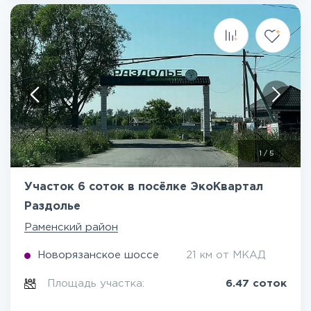
1
/
5
Участок 6 соток в посёлке ЭкоКвартал
Раздолье
Раменский район
Новорязанское шоссе
21 км от МКАД
Площадь участка:
6.47 соток