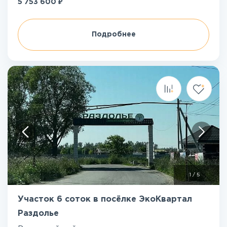
₽
5 753 600
Подробнее
1
/
5
Участок 6 соток в посёлке ЭкоКвартал
Раздолье