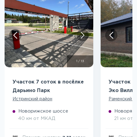
1
/
13
Участок 7 соток в посёлке
Участок 5
Дарьино Парк
Эко Вилл
Истринский район
Раменский р
Новорижское шоссе
Новоряза
40 км от МКАД
21 км от