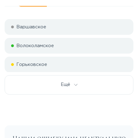
Варшавское
Волоколамское
Горьковское
Дмитровское
Ещё
Егорьевское
Калужское