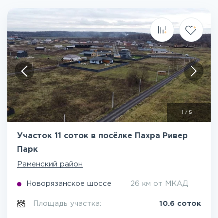
1
/
5
Участок 11 соток в посёлке Пахра Ривер
Парк
Раменский район
Новорязанское шоссе
26 км от МКАД
Площадь участка:
10.6 соток