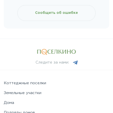
Киевское
Сообщить об ошибке
Ленинградское
Лихачевское
Минское
Следите за нами:
Можайское
Новорижское
Коттеджные поселки
Земельные участки
Новорязанское
Дома
Подряды домов
Носовихинское