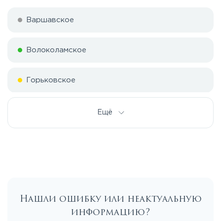
Варшавское
Волоколамское
Горьковское
Дмитровское
Ещё
Егорьевское
Калужское
Нашли ошибку или неактуальную
Каширское
информацию?