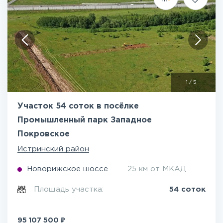
1
/
5
Участок 54 соток в посёлке
Промышленный парк Западное
Покровское
Истринский район
Новорижское шоссе
25 км от МКАД
Площадь участка:
54 соток
₽
95 107 500