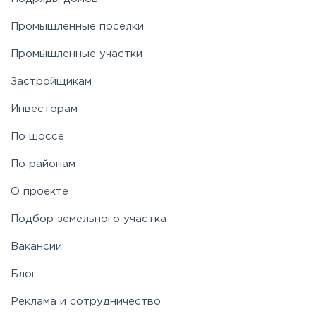
Промышленные поселки
Пятницкое
Промышленные участки
Застройщикам
Рогачёвское
Инвесторам
Рублево-Успенское
По шоссе
По районам
Симферопольское
О проекте
Таракановское
Подбор земельного участка
Вакансии
Фряновское
Блог
Щелковское
Реклама и сотрудничество