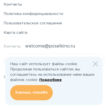
Контакты
Ярославское
Политика конфиденциальности
Пользовательское соглашение
Карта сайта
welcome@poselkino.ru
Контакты:
Написать нам
Наш сайт использует файлы cookie.
Продолжая пользоваться сайтом, вы
соглашаетесь на использование нами ваших
© 2026 Все права защищены | poselkino.ru
файлов cookie.
Подробнее
ИП Маслов Дмитрий Валерьевич
ИНН 503406273833
+79647266008
Хорошо, спасибо
142613, Московская область, Орехово-Зуево, ул. Северная, д.14, кв.145