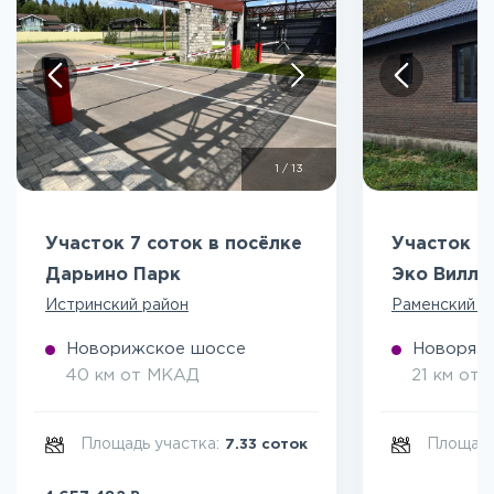
1
/
13
Участок 7 соток в посёлке
Участок 5
Дарьино Парк
Эко Вилл
Истринский район
Раменский р
Новорижское шоссе
Новоряза
40 км от МКАД
21 км от
Площадь участка:
Площадь
7.33 соток