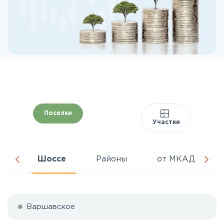
Поселки
Участки
ня
Шоссе
Районы
от МКАД
Варшавское