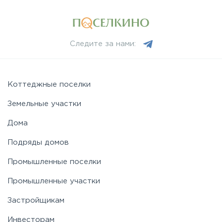
Рогачёвское
Следите за нами:
Рублево-Успенское
Симферопольское
Коттеджные поселки
Земельные участки
Таракановское
Дома
Подряды домов
Фряновское
Промышленные поселки
Щелковское
Промышленные участки
Застройщикам
Ярославское
Инвесторам