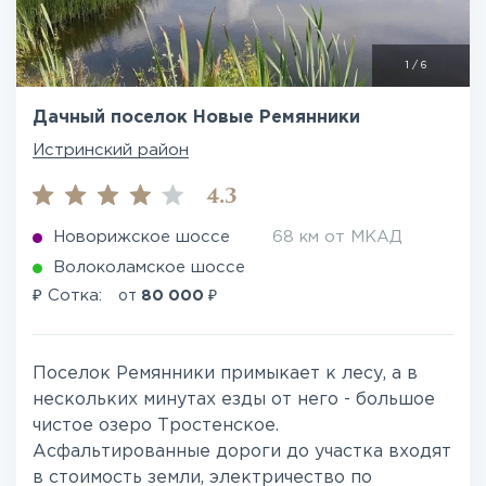
1
/
6
Дачный поселок Новые Ремянники
Истринский район
4.3
Новорижское шоссе
68 км от МКАД
Волоколамское шоссе
₽
₽
Сотка:
от
80 000
Поселок Ремянники примыкает к лесу, а в
нескольких минутах езды от него - большое
чистое озеро Тростенское.
Асфальтированные дороги до участка входят
в стоимость земли, электричество по