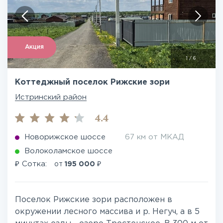
Акция
1
/
6
Коттеджный поселок Рижские зори
Истринский район
4.4
Новорижское шоссе
67 км от МКАД
Волоколамское шоссе
₽
₽
Сотка:
от
195 000
Поселок Рижские зори расположен в
окружении лесного массива и р. Негуч, а в 5