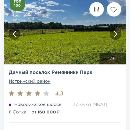
1
/
6
Дачный поселок Ремянники Парк
Истринский район
4.3
Новорижское шоссе
77 км от МКАД
₽
₽
Сотка:
от
160 000