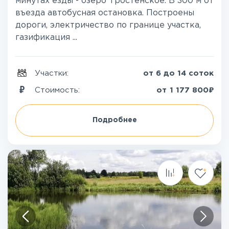
минутах езды - озеро Тростенское. В 300 м от
въезда автобусная остановка. Построены
дороги, электричество по границе участка,
газификация ...
Участки:
от 6 до 14 соток
₽
Стоимость:
от
1 177 800
Подробнее