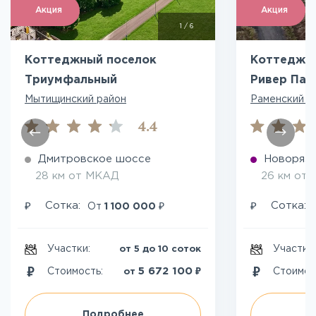
Акция
Акция
1
/
6
Коттеджный поселок
Коттеджны
Триумфальный
Ривер Пар
Мытищинский район
Раменский р
4.4
Дмитровское шоссе
Новоряза
28 км от МКАД
26 км от
₽
₽
₽
Сотка:
Сотка:
От
1 100 000
Участки:
Участки
от 5 до 10 соток
₽
5 672 100
Стоимость:
Стоимос
от
Подробнее
П